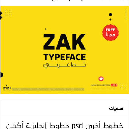
تسميات
خطوط
أخرى
psd
خطوط إنجليزية
أكشن