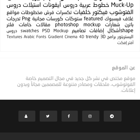
Muck-Up
خطوط عربية
دروس
أيقونات
استيلات
دروس
الفتوشوب
فيكتور
خلفيات
تكسرات
فرش
مخطوطات
مواقع
غلاف فيسبوك
featured
ستوكات
كورسات مجانية
Png
تدرجات
باترن
شعارات
photoshop mockup
مقالات
خامات
فلتر
shapeأشكال
إضافات
تصاميم
PSD Mockup
swatches
دروس
اليستريتور
برامج
3D
trendy
Textures
Arabic Fonts
Gradient
Cinema 4D
أفتر إفكت
عن الموقع
موقع مختص في نشر كل جديد في مجال التصميم خاصة
الفوتوشوب، ملحقات ومصادر متنوعة للمصممين مجاناً وبدون
إعلانات.