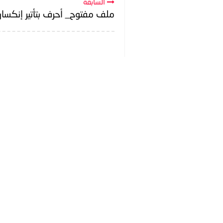
السابقة
ملف مفتوح_ أحرف بتأتير إنكسار 