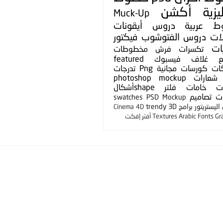
يزية
أكشن
Muck-Up
ط عربية
دروس
أيقونات
لات
دروس الفتوشوب
فيكتور
ات
تكسرات
فرش
مخطوطات
ع
غلاف فيسبوك
featured
ات
كورسات مجانية
Png
تدرجات
شعارات
photoshop mockup
ت
خامات
فلتر
shapeأشكال
ت
تصاميم
swatches
PSD Mockup
ليستريتور
برامج
3D
trendy
Cinema 4D
Gr
Arabic Fonts
Textures
أفتر إفكت