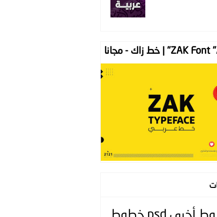
ZAK " | خط زاك - مجانا
ات
وط
أخرى
psd
خطوط