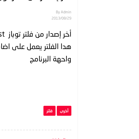
By
Admin
29‏/08‏/2013
أخر إصدار من فلتر توباز Adjust
هدا الفلتر يعمل على اضاف
واحهة البرنامج
أخرى
فلتر