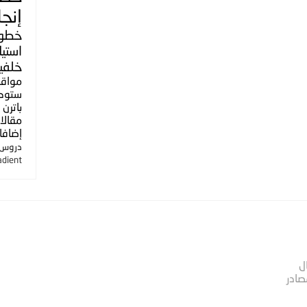
إنجل
خطو
استي
خلفي
مواق
ستوك
باترن
مقالا
إضافا
دروس ا
adient
ل
صادر