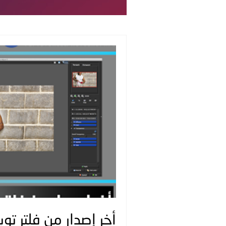
أخر إصدار من فلتر توباز just