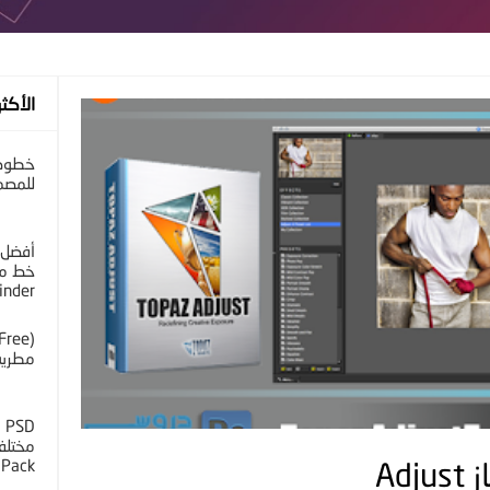
الأكثر
خطوط 
للمصم
أفضل 
خط مح
inder
مطرية 
D
 Pack
Ad