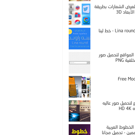
PS لعرض الشعارات بطريقة
لأبعاد 3D
Lina round thin - خط لينا
المواقع لتحميل صور
فية PNG
Free Mo
لتحميل صور عاليه
HD 
الخطوط العربية
مين - تحميل مجانا