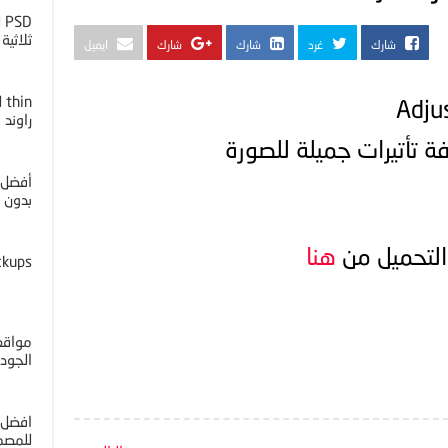
D
ثلاثية ا
شارك
غرد
شارك
شارك
ايميل
راوند
ة تأتيرات جميلة للصورة
أفضل 
بدون خل
التحميل من
هنا
ckups
مواقع 
الجوده 4K
افضل 
للمصم