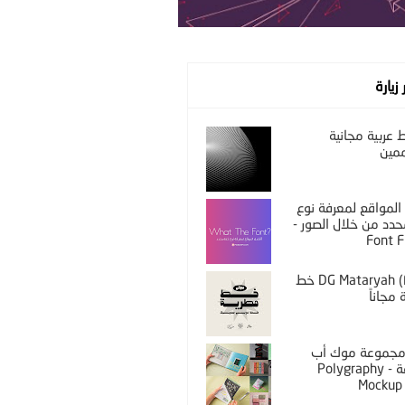
 زيارة
عربية مجانية
مين
المواقع لمعرفة نوع
دد من خلال الصور -
Font F
DG Mataryah (Free) خط
مجاناً
PS مجموعة موك أب
مختلفة - Polygraphy
Mockup