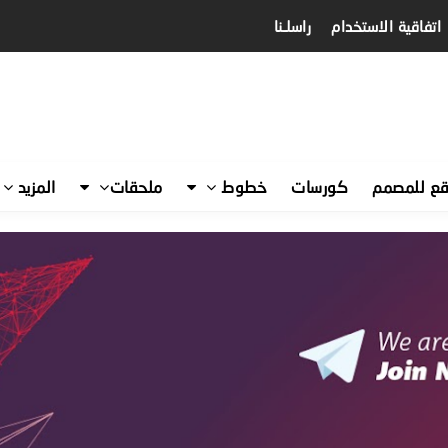
اتفاقية الاستخدام
راسلـنا
قع للمصمم
كورسات
خطوط
ملحقات
المزيد