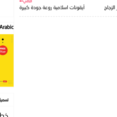
التالي
الزجاج
أيقونات اسلامية روعة جودة كبيرة
Font "Arabic
تسمي
خط