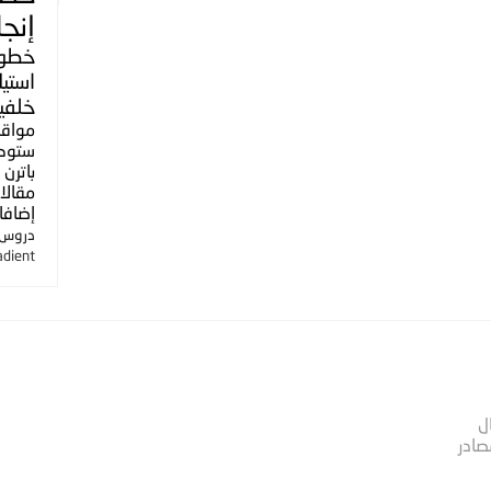
إنجل
خطو
استي
خلفي
مواق
ستوك
باترن
مقالا
إضافا
دروس ا
adient
ل
صادر