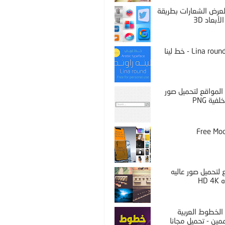
PS لعرض الشعارات بطريقة
لأبعاد 3D
Lina round thin - خط لينا
المواقع لتحميل صور
فية PNG
Free Mo
لتحميل صور عاليه
HD 
الخطوط العربية
مين - تحميل مجانا