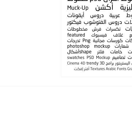
يزية
أكشن
Muck-Up
ط عربية
دروس
أيقونات
لات
دروس الفتوشوب
فيكتور
ات
تكسرات
فرش
مخطوطات
ع
غلاف فيسبوك
featured
ات
كورسات مجانية
Png
تدرجات
شعارات
photoshop mockup
ت
خامات
فلتر
shapeأشكال
ت
تصاميم
swatches
PSD Mockup
ليستريتور
برامج
3D
trendy
Cinema 4D
Gr
Arabic Fonts
Textures
أفتر إفكت