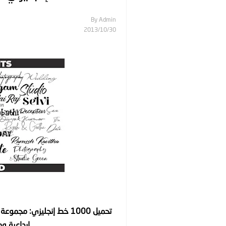
By
Admin
30‏/10‏/2013
إبداعية و