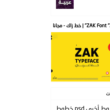
ZAK " | خط زاك - مجانا
ات
وط
أخرى
psd
خطوط