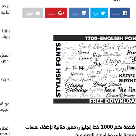
D
ثلاثية ا
شارك
غرد
شارك
شارك
ايميل
راوند
أفضل 
بدون خل
ckups
مواقع 
الجوده 4K
تحميل 1000 خط إنجليزي: مجموعة ضخمة تضم 1000 خط إنجليزي مميز، مثالية لإضفاء لمسات
افضل 
للمصم
متنوعة على مشاريعك التصميمية.