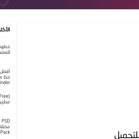
الأكثر
خطوط 
للمصم
أفضل 
خط مح
inder
مطرية 
D
 Pack