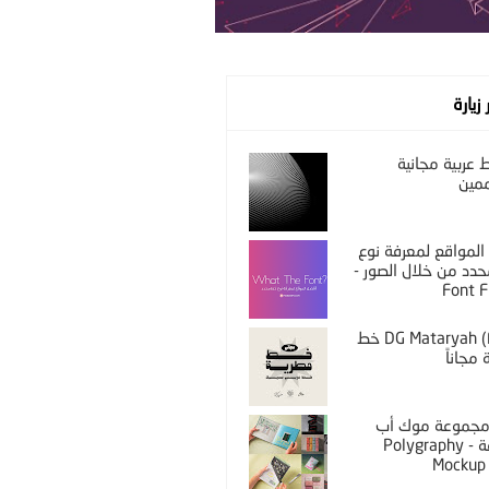
 زيارة
عربية مجانية
مين
المواقع لمعرفة نوع
دد من خلال الصور -
Font F
DG Mataryah (Free) خط
مجاناً
PS مجموعة موك أب
مختلفة - Polygraphy
Mockup