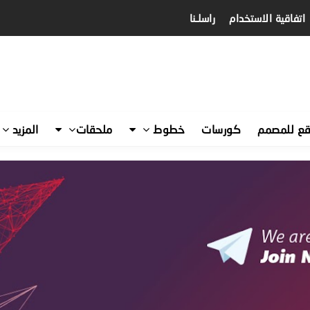
اتفاقية الاستخدام
راسلـنا
قع للمصمم
كورسات
خطوط
ملحقات
المزيد