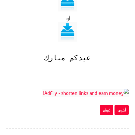
أو
عيدكم مبارك
أخرى
فرش