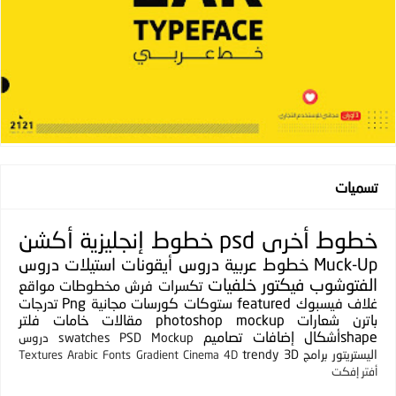
تسميات
خطوط
أخرى
psd
خطوط إنجليزية
أكشن
Muck-Up
خطوط عربية
دروس
أيقونات
استيلات
دروس
الفتوشوب
فيكتور
خلفيات
تكسرات
فرش
مخطوطات
مواقع
غلاف فيسبوك
featured
ستوكات
كورسات مجانية
Png
تدرجات
باترن
شعارات
photoshop mockup
مقالات
خامات
فلتر
shapeأشكال
إضافات
تصاميم
PSD Mockup
swatches
دروس
اليستريتور
برامج
3D
trendy
Textures
Arabic Fonts
Gradient
Cinema 4D
أفتر إفكت