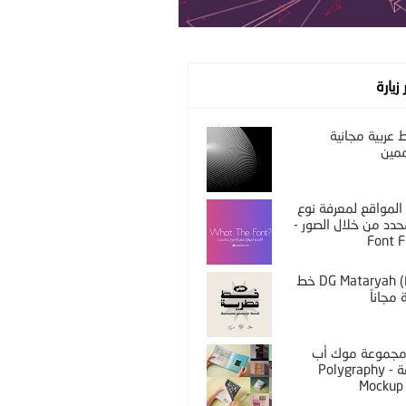
 زيارة
عربية مجانية
مين
المواقع لمعرفة نوع
دد من خلال الصور -
Font F
DG Mataryah (Free) خط
مجاناً
PS مجموعة موك أب
مختلفة - Polygraphy
Mockup