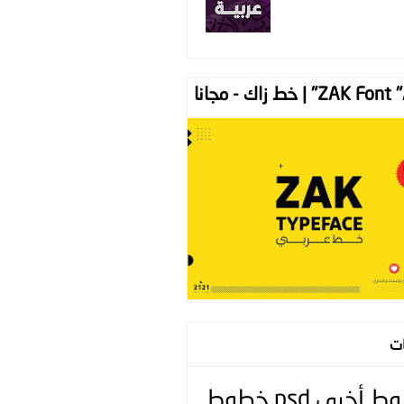
ZAK " | خط زاك - مجانا
ات
وط
أخرى
psd
خطوط