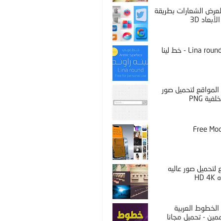
PS لعرض الشعارات بطريقة
لأبعاد 3D
Lina round thin - خط لينا
المواقع لتحميل صور
فية PNG
Free Mo
لتحميل صور عاليه
HD 
الخطوط العربية
مين - تحميل مجانا