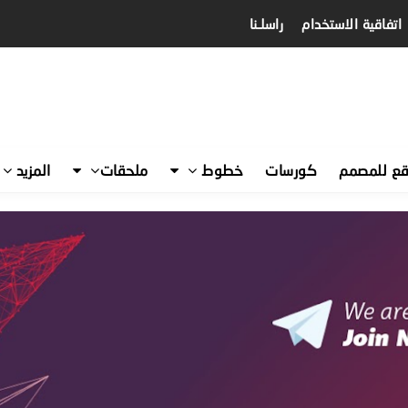
اتفاقية الاستخدام
راسلـنا
قع للمصمم
كورسات
خطوط
ملحقات
المزيد