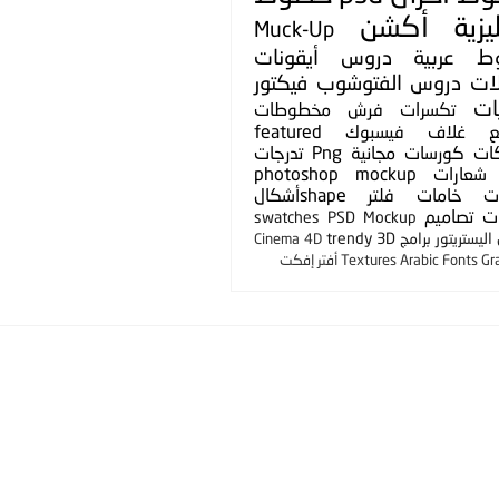
يزية
أكشن
Muck-Up
ط عربية
دروس
أيقونات
لات
دروس الفتوشوب
فيكتور
ات
تكسرات
فرش
مخطوطات
ع
غلاف فيسبوك
featured
ات
كورسات مجانية
Png
تدرجات
شعارات
photoshop mockup
ت
خامات
فلتر
shapeأشكال
ت
تصاميم
swatches
PSD Mockup
ليستريتور
برامج
3D
trendy
Cinema 4D
Gr
Arabic Fonts
Textures
أفتر إفكت