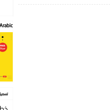
Font "Arabic
تسمي
خط