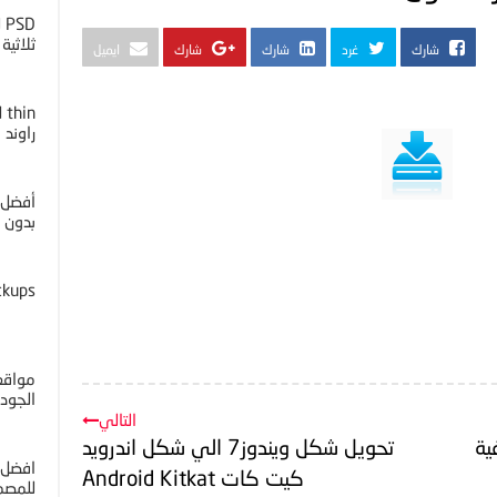
D
ثلاثية ا
شارك
غرد
شارك
شارك
ايميل
راوند
أفضل 
بدون خل
ckups
مواقع 
الجوده 4K
التالي
ية
تحويل شكل ويندوز7 الي شكل اندرويد
افضل 
كيت كات Android Kitkat
للمصم