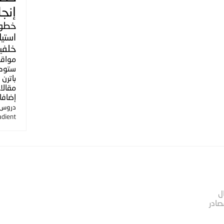
إنجل
خطو
استي
خلفي
مواق
ستوك
باترن
مقالا
إضافا
دروس ا
adient
ل
صادر