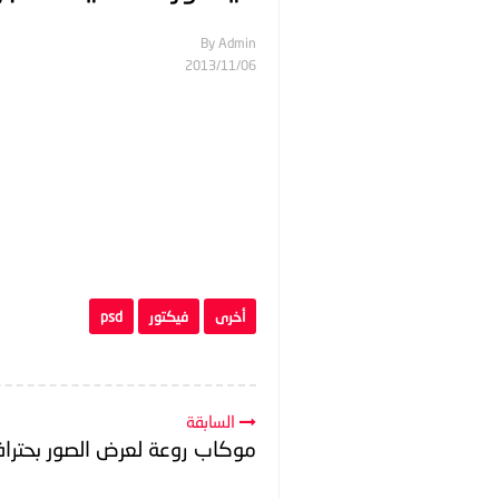
By
Admin
06‏/11‏/2013
أخرى
فيكتور
psd
السابقة
موكاب روعة لعرض الصور بحتراف