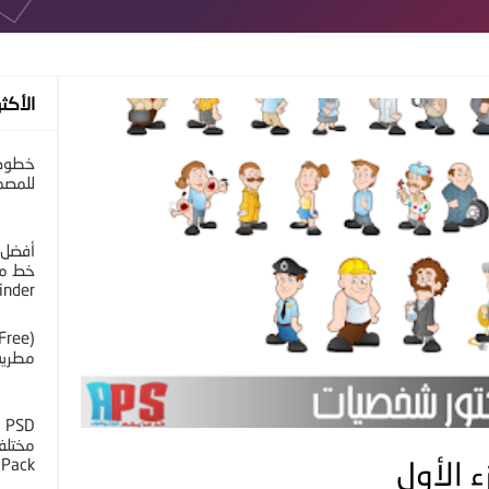
الأكثر
خطوط 
للمصم
أفضل 
خط مح
inder
مطرية 
D
 Pack
 الأول