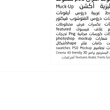
يزية
أكشن
Muck-Up
ط عربية
دروس
أيقونات
لات
دروس الفتوشوب
فيكتور
ات
تكسرات
فرش
مخطوطات
ع
غلاف فيسبوك
featured
ات
كورسات مجانية
Png
تدرجات
شعارات
photoshop mockup
ت
خامات
فلتر
shapeأشكال
ت
تصاميم
swatches
PSD Mockup
ليستريتور
برامج
3D
trendy
Cinema 4D
Gr
Arabic Fonts
Textures
أفتر إفكت