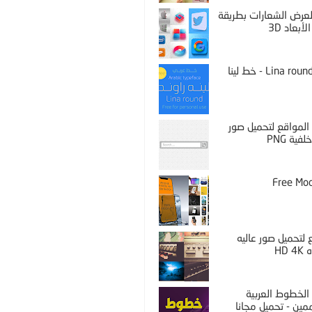
PS لعرض الشعارات بطريقة
لأبعاد 3D
Lina round thin - خط لينا
المواقع لتحميل صور
فية PNG
Free Mo
لتحميل صور عاليه
HD 
الخطوط العربية
مين - تحميل مجانا