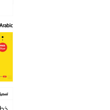
Font "Arabic
تسمي
خط