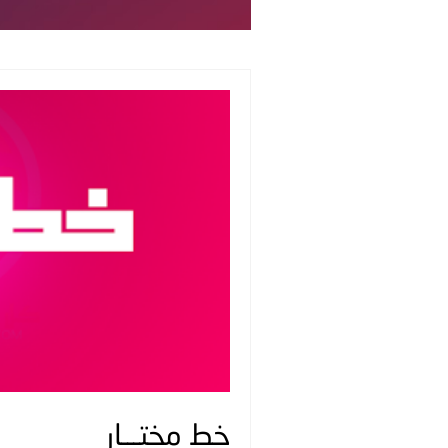
خط مختـــار