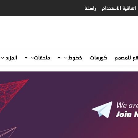
اتفاقية الاستخدام
راسلـنا
قع للمصمم
كورسات
خطوط
ملحقات
المزيد