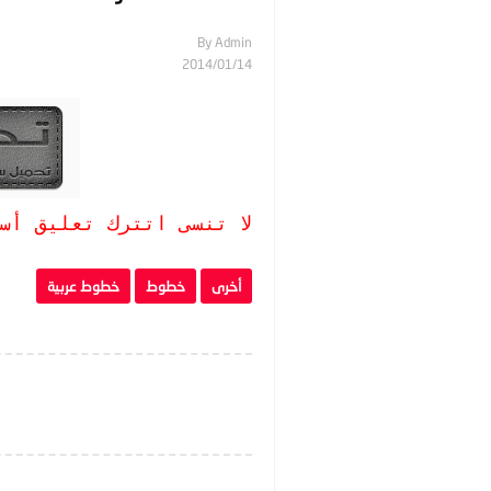
By
Admin
14‏/01‏/2014
لا تنسى اتترك تعليق أس
أخرى
خطوط
خطوط عربية