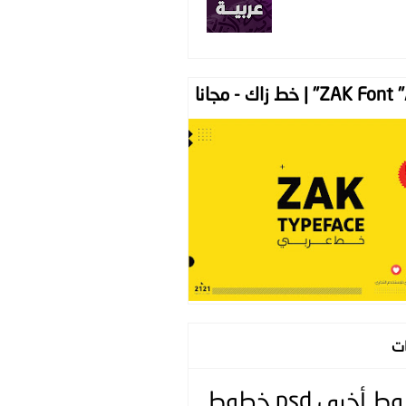
ZAK " | خط زاك - مجانا
ات
وط
أخرى
psd
خطوط