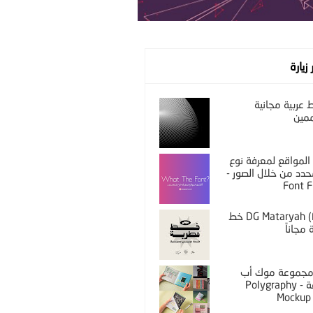
 زيارة
عربية مجانية
مين
المواقع لمعرفة نوع
دد من خلال الصور -
Font F
DG Mataryah (Free) خط
مجاناً
PS مجموعة موك أب
مختلفة - Polygraphy
Mockup