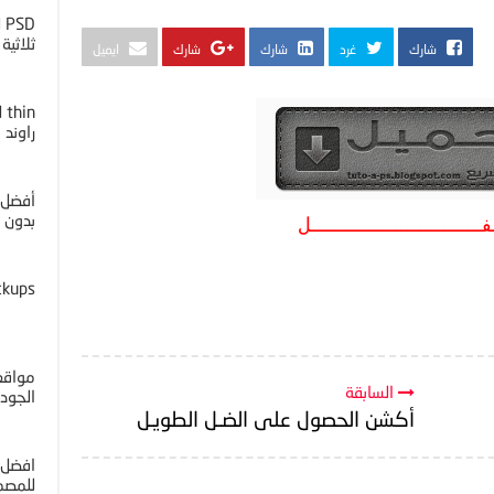
D
ثلاثية ا
شارك
غرد
شارك
شارك
ايميل
راوند
أفضل 
بدون خل
فــــــــــــــل
ckups
مواقع 
السابقة
الجوده 4K
أكشن الحصول على الضـل الطويـل
افضل 
للمصم