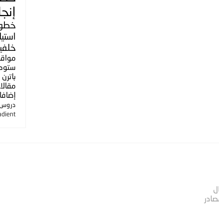
إنجل
خطو
استي
خلفي
مواق
ستوك
باترن
مقالا
إضافا
دروس ا
adient
ل
صادر