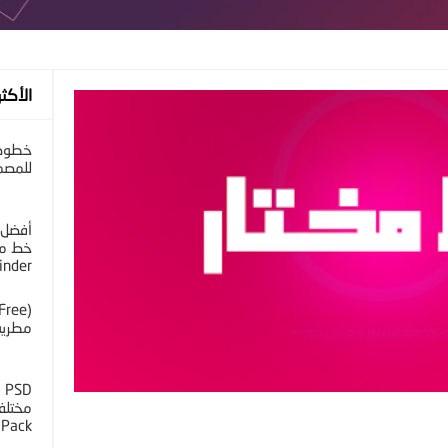
الأكثر
خطوط 
للمصم
أفضل 
خط مح
inder
مطرية 
D
 Pack