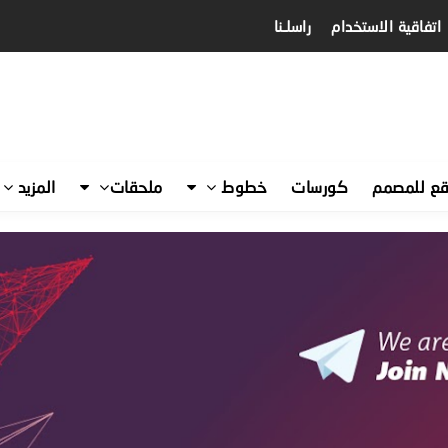
اتفاقية الاستخدام
راسلـنا
قع للمصمم
كورسات
خطوط
ملحقات
المزيد