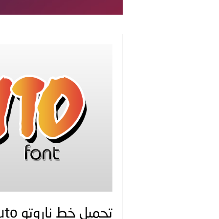
تحميل خط ناروتو naruto