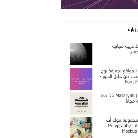
 زيارة
عربية مجانية
مين
المواقع لمعرفة نوع
دد من خلال الصور -
Font F
DG Mataryah (Free) خط
مجاناً
PS مجموعة موك أب
مختلفة - Polygraphy
Mockup