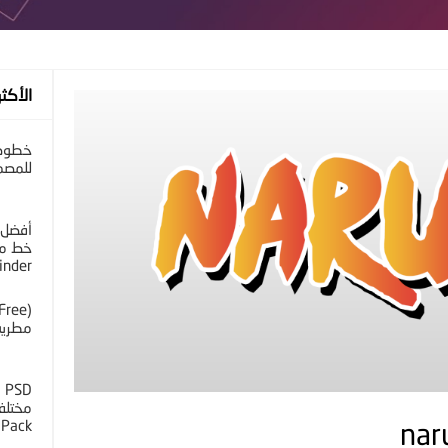
الأكثر
خطوط 
للمصم
أفضل 
خط مح
inder
مطرية 
D
 Pack