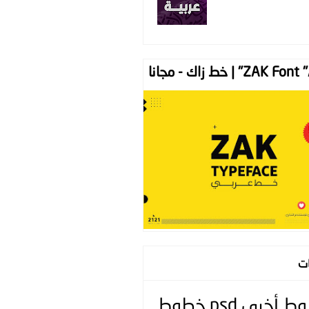
ZAK " | خط زاك - مجانا
ات
وط
أخرى
psd
خطوط