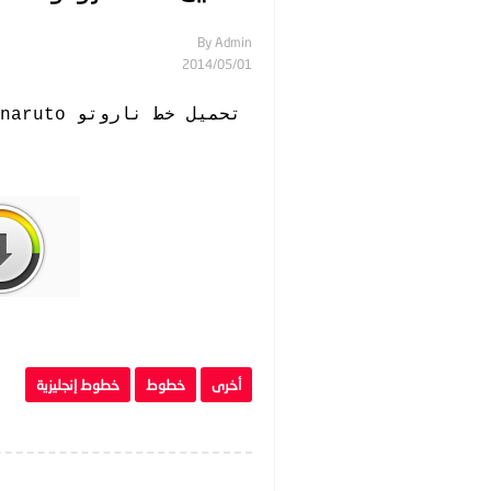
By
Admin
01‏/05‏/2014
تحميل خط ناروتو naruto
أخرى
خطوط
خطوط إنجليزية