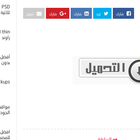
D
ثلاثية ا
شارك
غرد
شارك
شارك
ايميل
راوند
أفضل 
بدون خل
ckups
مواقع 
الجوده 4K
افضل 
للمصم
السابقة