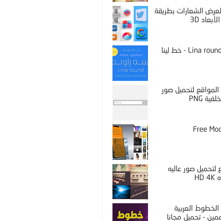
PS لعرض الشعارات بطريقة
لأبعاد 3D
Lina round thin - خط لينا
المواقع لتحميل صور
فية PNG
Free Mo
لتحميل صور عاليه
HD 
الخطوط العربية
مين - تحميل مجانا