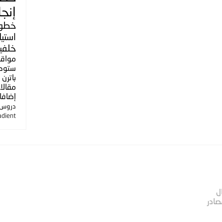
إنجل
خطو
استي
خلفي
مواق
ستوك
باترن
مقالا
إضافا
دروس ا
adient
ل
صادر