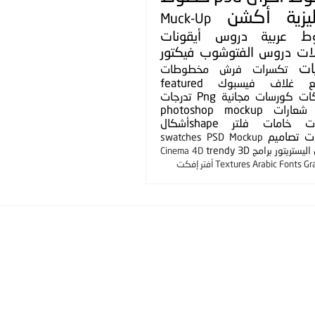
يزية
أكشن
Muck-Up
ط عربية
دروس
أيقونات
لات
دروس الفتوشوب
فيكتور
ات
تكسرات
فرش
مخطوطات
ع
غلاف فيسبوك
featured
ات
كورسات مجانية
Png
تدرجات
شعارات
photoshop mockup
ت
خامات
فلتر
shapeأشكال
ت
تصاميم
swatches
PSD Mockup
ليستريتور
برامج
3D
trendy
Cinema 4D
Gr
Arabic Fonts
Textures
أفتر إفكت