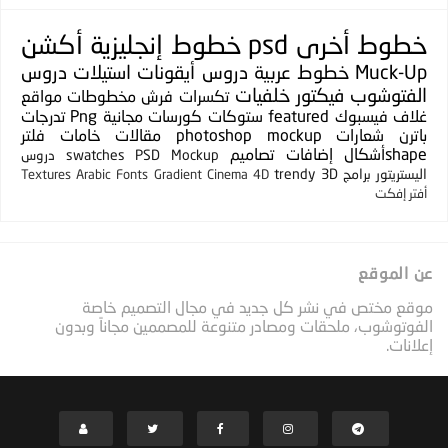
خطوط
أخرى
psd
خطوط إنجليزية
أكشن
Muck-Up
خطوط عربية
دروس
أيقونات
استيلات
دروس
الفتوشوب
فيكتور
خلفيات
تكسرات
فرش
مخطوطات
مواقع
غلاف فيسبوك
featured
ستوكات
كورسات مجانية
Png
تدرجات
باترن
شعارات
photoshop mockup
مقالات
خامات
فلتر
shapeأشكال
إضافات
تصاميم
PSD Mockup
swatches
دروس
اليستريتور
برامج
3D
trendy
Textures
Arabic Fonts
Gradient
Cinema 4D
أفتر إفكت
عن الموقع
موقع مختص في نشر كل جديد في مجال التصميم خاصة
الفوتوشوب، ملحقات ومصادر متنوعة للمصممين مجاناً وبدون
إعلانات.