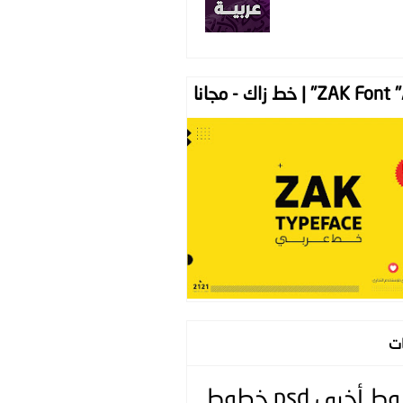
ZAK " | خط زاك - مجانا
ات
وط
أخرى
psd
خطوط