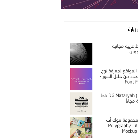
 زيارة
عربية مجانية
مين
المواقع لمعرفة نوع
دد من خلال الصور -
Font F
DG Mataryah (Free) خط
مجاناً
PS مجموعة موك أب
مختلفة - Polygraphy
Mockup