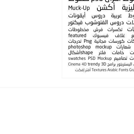
يزية
أكشن
Muck-Up
ط عربية
دروس
أيقونات
لات
دروس الفتوشوب
فيكتور
ات
تكسرات
فرش
مخطوطات
ع
غلاف فيسبوك
featured
ات
كورسات مجانية
Png
تدرجات
شعارات
photoshop mockup
ت
خامات
فلتر
shapeأشكال
ت
تصاميم
swatches
PSD Mockup
ليستريتور
برامج
3D
trendy
Cinema 4D
Gr
Arabic Fonts
Textures
أفتر إفكت