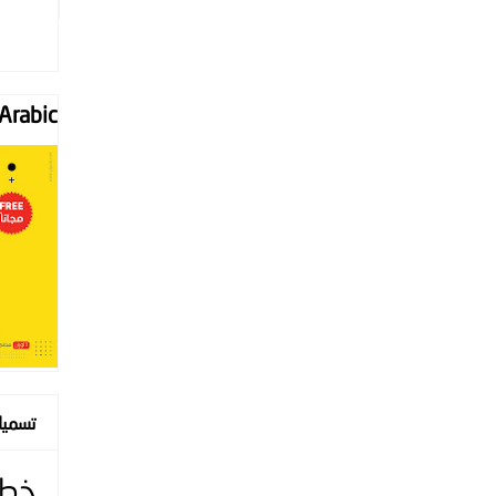
Font "Arabic
تسمي
خط