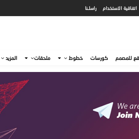
اتفاقية الاستخدام
راسلـنا
قع للمصمم
كورسات
خطوط
ملحقات
المزيد