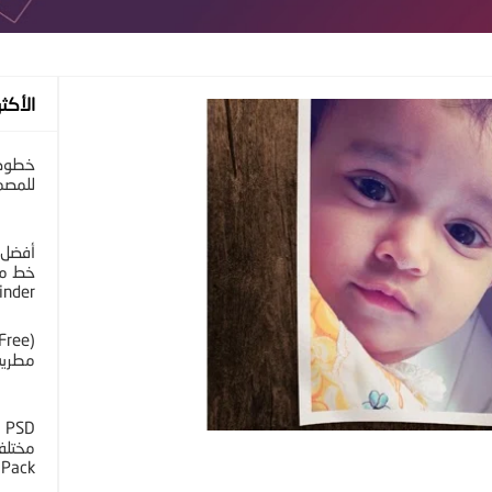
الأكثر
خطوط 
للمصم
أفضل 
خط مح
inder
مطرية 
D
 Pack