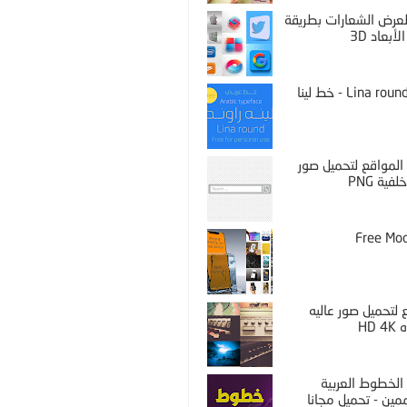
PS لعرض الشعارات بطريقة
لأبعاد 3D
Lina round thin - خط لينا
المواقع لتحميل صور
فية PNG
Free Mo
لتحميل صور عاليه
HD 
الخطوط العربية
مين - تحميل مجانا