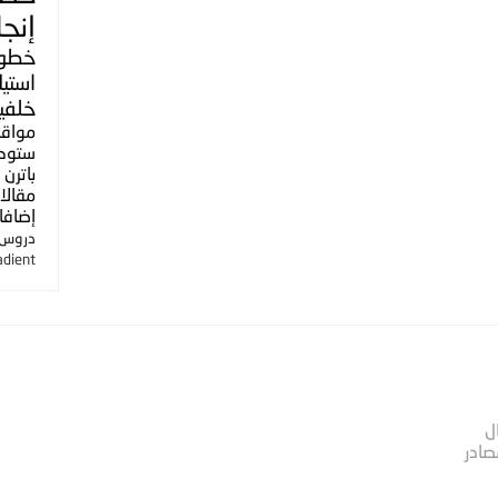
إنجل
خطو
استي
خلفي
مواق
ستوك
باترن
مقالا
إضافا
دروس ا
adient
ل
صادر