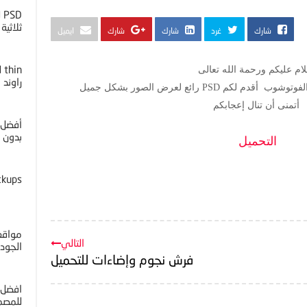
D
ثلاثية ا
شارك
غرد
شارك
شارك
ايميل
ام عليكم ورحمة الله تعالى
راوند
م PSD رائع لعرض الصور بشكل جميل
أتمنى أن تنال إعجابكم
أفضل 
بدون خل
التحميل
ckups
مواقع 
التالي
الجوده 4K
فرش نجوم وإضاءات للتحميل
افضل 
للمصم