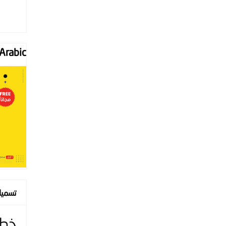
Font "Arabic
تسمي
خط