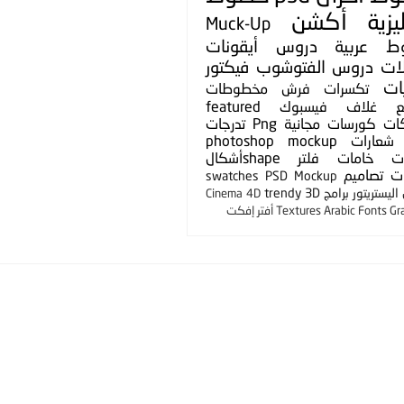
يزية
أكشن
Muck-Up
ط عربية
دروس
أيقونات
لات
دروس الفتوشوب
فيكتور
ات
تكسرات
فرش
مخطوطات
ع
غلاف فيسبوك
featured
ات
كورسات مجانية
Png
تدرجات
شعارات
photoshop mockup
ت
خامات
فلتر
shapeأشكال
ت
تصاميم
swatches
PSD Mockup
ليستريتور
برامج
3D
trendy
Cinema 4D
Gr
Arabic Fonts
Textures
أفتر إفكت