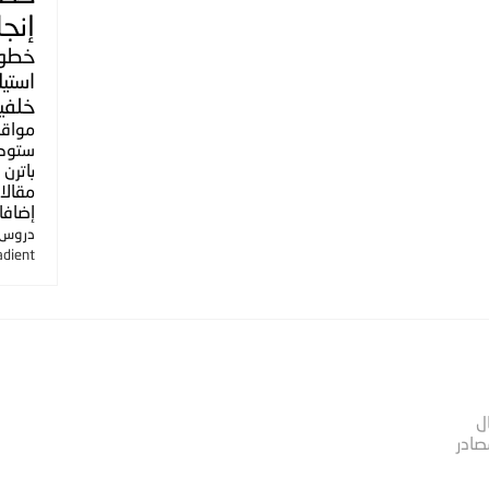
إنجل
خطو
استي
خلفي
مواق
ستوك
باترن
مقالا
إضافا
دروس ا
adient
ل
صادر