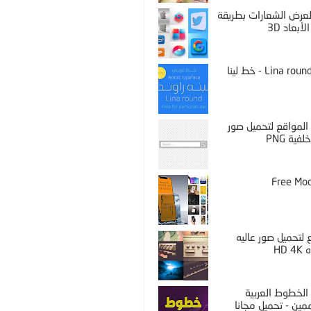
PS لعرض الشعارات بطريقة
لأبعاد 3D
Lina round thin - خط لينا
المواقع لتحميل صور
فية PNG
Free Mo
لتحميل صور عاليه
HD 
الخطوط العربية
مين - تحميل مجانا