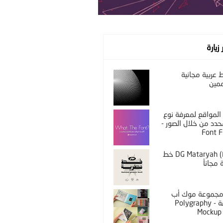
 زيارة
عربية مجانية
مين
المواقع لمعرفة نوع
دد من خلال الصور -
Font F
DG Mataryah (Free) خط
مجاناً
PS مجموعة موك أب
مختلفة - Polygraphy
Mockup