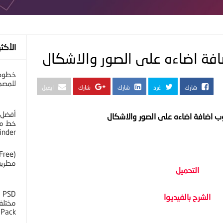
الأكثر
ة اضاءه على الصور والاشكال
خطوط 
للمصم
شارك
غرد
شارك
شارك
ايميل
أفضل 
 اضافة اضاءه على الصور والاشكال
خط مح
inder
مطرية 
التحميل
D
الشرح بالفيديوا
 Pack