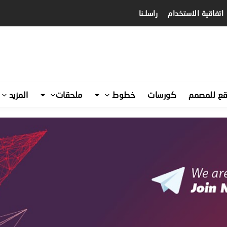
اتفاقية الاستخدام
راسلـنا
قع للمصمم
كورسات
خطوط
ملحقات
المزيد