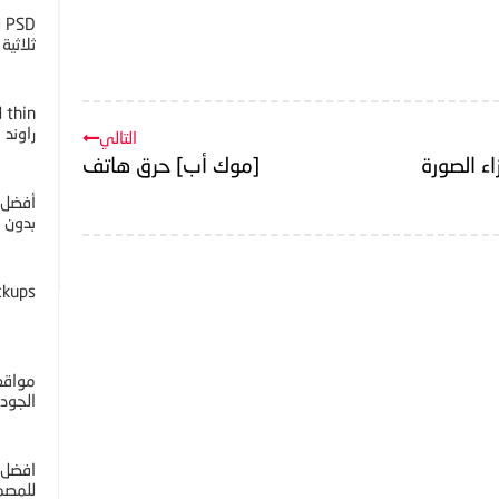
D
ثلاثية ا
راوند
التالي
ء الصورة
[موك أب] حرق هاتف
أفضل 
بدون خل
ckups
مواقع 
الجوده 4K
افضل 
للمصم