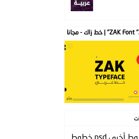
ZAK " | خط زاك - مجانا
ات
وط
أخرى
psd
خطوط