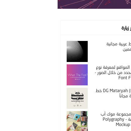
 زيارة
عربية مجانية
مين
المواقع لمعرفة نوع
دد من خلال الصور -
Font F
DG Mataryah (Free) خط
مجاناً
PS مجموعة موك أب
مختلفة - Polygraphy
Mockup