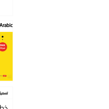
Font "Arabic
تسمي
خط