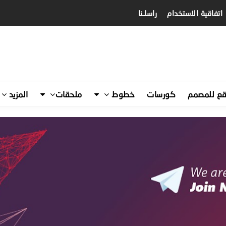
اتفاقية الاستخدام
راسلـنا
قع للمصمم
كورسات
خطوط
ملحقات
المزيد