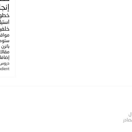
إنجل
خطو
استي
خلفي
مواق
ستوك
باترن
مقالا
إضافا
دروس ا
adient
ل
صادر