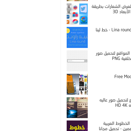
PS لعرض الشعارات بطريقة
لأبعاد 3D
Lina round thin - خط لينا
المواقع لتحميل صور
فية PNG
Free Mo
لتحميل صور عاليه
HD 
الخطوط العربية
مين - تحميل مجانا