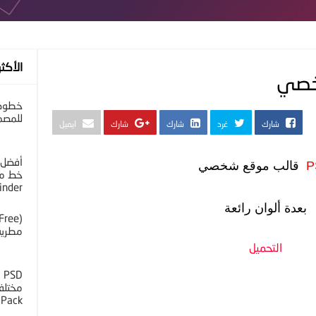
الأكثر
خطوط 
للمصم
شارك
غرد
شارك
شارك
ايميل
أفضل 
P
قالب موقع شخصي
خط مح
inder
بعدة ألوان رائعة
مطرية 
التحميل
D
 Pack