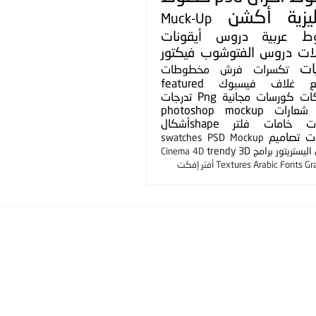
يزية
أكشن
Muck-Up
ط عربية
دروس
أيقونات
لات
دروس الفتوشوب
فيكتور
ات
تكسرات
فرش
مخطوطات
ع
غلاف فيسبوك
featured
ات
كورسات مجانية
Png
تدرجات
شعارات
photoshop mockup
ت
خامات
فلتر
shapeأشكال
ت
تصاميم
swatches
PSD Mockup
ليستريتور
برامج
3D
trendy
Cinema 4D
Gr
Arabic Fonts
Textures
أفتر إفكت