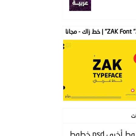
ZAK " | خط زاك - مجانا
ات
وط
أخرى
psd
خطوط