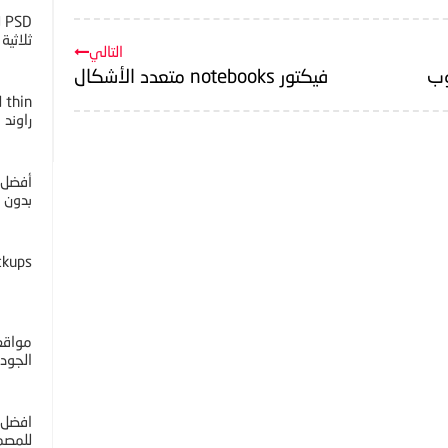
D
ثلاثية ا
التالي
وب
فيكتور notebooks متعدد الأشكال
راوند
أفضل 
بدون خل
ckups
مواقع 
الجوده 4K
افضل 
للمصم