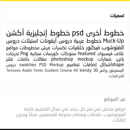
تسميات
خطوط
أخرى
psd
خطوط إنجليزية
أكشن
Muck-Up
خطوط عربية
دروس
أيقونات
استيلات
دروس
الفتوشوب
فيكتور
خلفيات
تكسرات
فرش
مخطوطات
مواقع
غلاف فيسبوك
featured
ستوكات
كورسات مجانية
Png
تدرجات
باترن
شعارات
photoshop mockup
مقالات
خامات
فلتر
shapeأشكال
إضافات
تصاميم
PSD Mockup
swatches
دروس
اليستريتور
برامج
3D
trendy
Textures
Arabic Fonts
Gradient
Cinema 4D
أفتر إفكت
عن الموقع
موقع مختص في نشر كل جديد في مجال التصميم خاصة
الفوتوشوب، ملحقات ومصادر متنوعة للمصممين مجاناً وبدون
إعلانات.