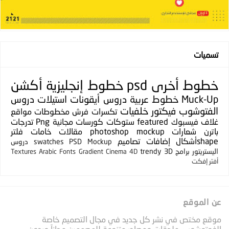
تسميات
خطوط
أخرى
psd
خطوط إنجليزية
أكشن
Muck-Up
خطوط عربية
دروس
أيقونات
استيلات
دروس
الفتوشوب
فيكتور
خلفيات
تكسرات
فرش
مخطوطات
مواقع
غلاف فيسبوك
featured
ستوكات
كورسات مجانية
Png
تدرجات
باترن
شعارات
photoshop mockup
مقالات
خامات
فلتر
shapeأشكال
إضافات
تصاميم
PSD Mockup
swatches
دروس
اليستريتور
برامج
3D
trendy
Textures
Arabic Fonts
Gradient
Cinema 4D
أفتر إفكت
عن الموقع
موقع مختص في نشر كل جديد في مجال التصميم خاصة
الفوتوشوب، ملحقات ومصادر متنوعة للمصممين مجاناً وبدون