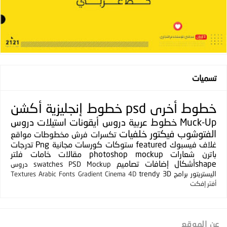
تسميات
خطوط
أخرى
psd
خطوط إنجليزية
أكشن
Muck-Up
خطوط عربية
دروس
أيقونات
استيلات
دروس
الفتوشوب
فيكتور
خلفيات
تكسرات
فرش
مخطوطات
مواقع
غلاف فيسبوك
featured
ستوكات
كورسات مجانية
Png
تدرجات
باترن
شعارات
photoshop mockup
مقالات
خامات
فلتر
shapeأشكال
إضافات
تصاميم
PSD Mockup
swatches
دروس
اليستريتور
برامج
3D
trendy
Textures
Arabic Fonts
Gradient
Cinema 4D
أفتر إفكت
عن الموقع