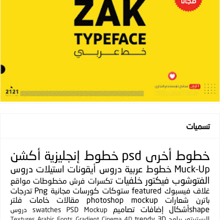
تسميات
خطوط
أخرى
psd
خطوط إنجليزية
أكشن
Muck-Up
خطوط عربية
دروس
أيقونات
استيلات
دروس
الفتوشوب
فيكتور
خلفيات
تكسرات
فرش
مخطوطات
مواقع
غلاف فيسبوك
featured
ستوكات
كورسات مجانية
Png
تدرجات
باترن
شعارات
photoshop mockup
مقالات
خامات
فلتر
shapeأشكال
إضافات
تصاميم
PSD Mockup
swatches
دروس
اليستريتور
برامج
3D
trendy
Textures
Arabic Fonts
Gradient
Cinema 4D