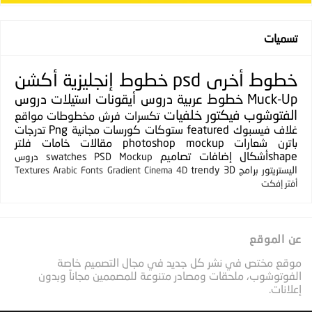
تسميات
خطوط
أخرى
psd
خطوط إنجليزية
أكشن
Muck-Up
خطوط عربية
دروس
أيقونات
استيلات
دروس
الفتوشوب
فيكتور
خلفيات
تكسرات
فرش
مخطوطات
مواقع
غلاف فيسبوك
featured
ستوكات
كورسات مجانية
Png
تدرجات
باترن
شعارات
photoshop mockup
مقالات
خامات
فلتر
shapeأشكال
إضافات
تصاميم
PSD Mockup
swatches
دروس
اليستريتور
برامج
3D
trendy
Textures
Arabic Fonts
Gradient
Cinema 4D
أفتر إفكت
عن الموقع
موقع مختص في نشر كل جديد في مجال التصميم خاصة
الفوتوشوب، ملحقات ومصادر متنوعة للمصممين مجاناً وبدون
إعلانات.