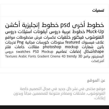
تسميات
خطوط
أخرى
psd
خطوط إنجليزية
أكشن
Muck-Up
خطوط عربية
دروس
أيقونات
استيلات
دروس
الفتوشوب
فيكتور
خلفيات
تكسرات
فرش
مخطوطات
مواقع
غلاف فيسبوك
featured
ستوكات
كورسات مجانية
Png
تدرجات
باترن
شعارات
photoshop mockup
مقالات
خامات
فلتر
shapeأشكال
إضافات
تصاميم
PSD Mockup
swatches
دروس
اليستريتور
برامج
3D
trendy
Textures
Arabic Fonts
Gradient
Cinema 4D
أفتر إفكت
عن الموقع
موقع مختص في نشر كل جديد في مجال التصميم خاصة
الفوتوشوب، ملحقات ومصادر متنوعة للمصممين مجاناً وبدون
إعلانات.