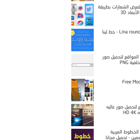
PS لعرض الشعارات بطريقة
لأبعاد 3D
Lina round thin - خط لينا
المواقع لتحميل صور
فية PNG
Free Mo
لتحميل صور عاليه
HD 
الخطوط العربية
مين - تحميل مجانا