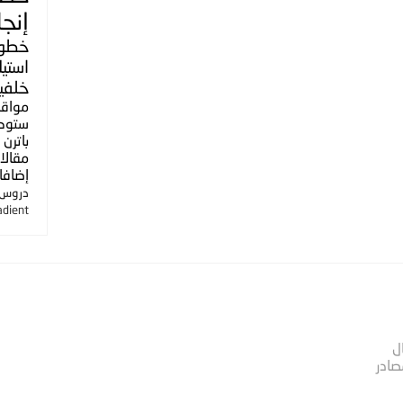
إنجل
خطو
استي
خلفي
مواق
ستوك
باترن
مقالا
إضافا
دروس ا
adient
ل
صادر