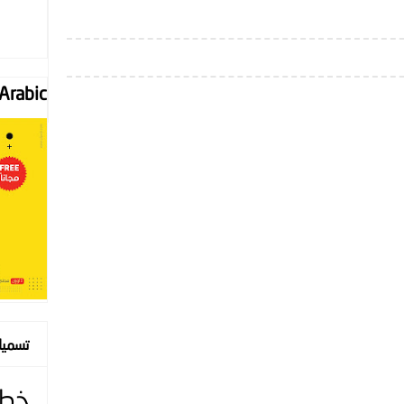
Font "Arabic
تسمي
خط