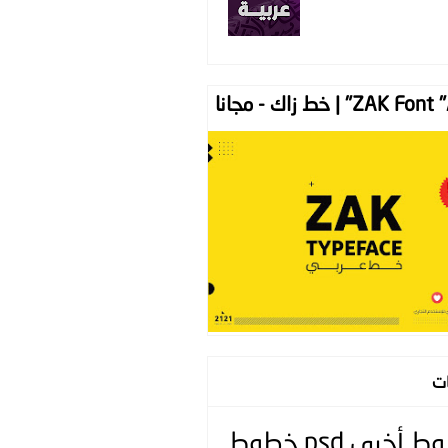
ZAK " | خط زاك - مجانا
ات
وط
أخرى
psd
خطوط