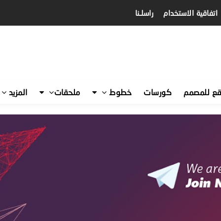
اتفاقية الاستخدام
راسلـنا
قع للمصمم
كورسات
خطوط
ملحقات
المزيد