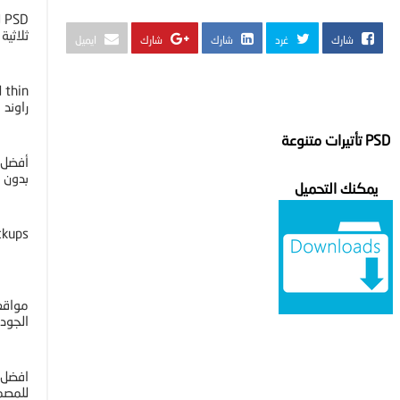
D
ثلاثية ا
شارك
غرد
شارك
شارك
ايميل
راوند
PSD تأتيرات متنوعة
أفضل 
بدون خل
يمكنك التحميل
ckups
مواقع 
الجوده 4K
افضل 
للمصم