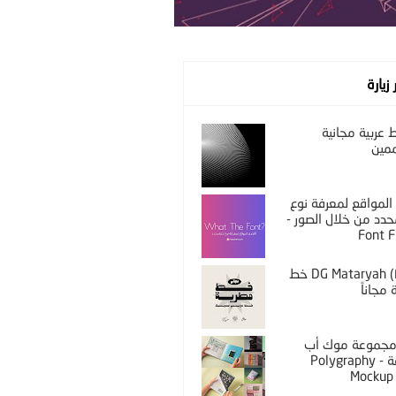
 زيارة
عربية مجانية
مين
المواقع لمعرفة نوع
دد من خلال الصور -
Font F
DG Mataryah (Free) خط
مجاناً
PS مجموعة موك أب
مختلفة - Polygraphy
Mockup