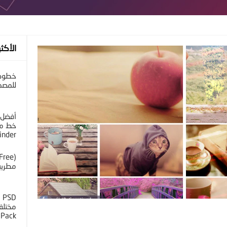
الأكثر
خطوط 
للمصم
أفضل 
خط مح
inder
مطرية 
D
 Pack