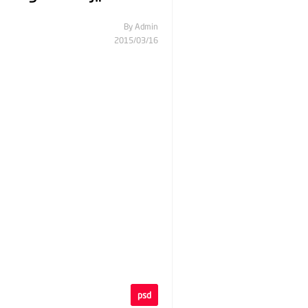
By
Admin
16‏/03‏/2015
psd