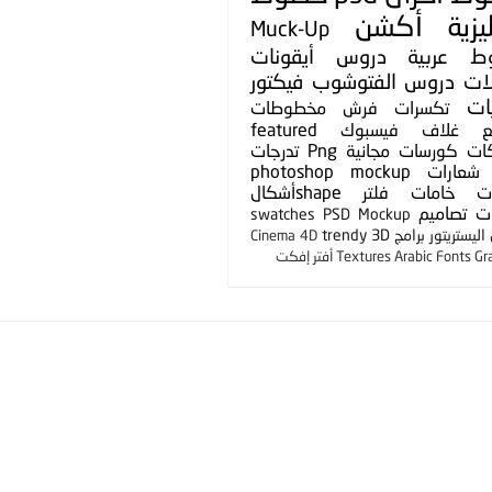
يزية
أكشن
Muck-Up
ط عربية
دروس
أيقونات
لات
دروس الفتوشوب
فيكتور
ات
تكسرات
فرش
مخطوطات
ع
غلاف فيسبوك
featured
ات
كورسات مجانية
Png
تدرجات
شعارات
photoshop mockup
ت
خامات
فلتر
shapeأشكال
ت
تصاميم
swatches
PSD Mockup
ليستريتور
برامج
3D
trendy
Cinema 4D
Gr
Arabic Fonts
Textures
أفتر إفكت