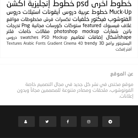
خطوط
أخرى
psd
خطوط إنجليزية
أكشن
Muck-Up
خطوط عربية
دروس
أيقونات
استيلات
دروس
الفتوشوب
فيكتور
خلفيات
تكسرات
فرش
مخطوطات
مواقع
غلاف فيسبوك
featured
ستوكات
كورسات مجانية
Png
تدرجات
باترن
شعارات
photoshop mockup
مقالات
خامات
فلتر
shapeأشكال
إضافات
تصاميم
PSD Mockup
swatches
دروس
اليستريتور
برامج
3D
trendy
Textures
Arabic Fonts
Gradient
Cinema 4D
أفتر إفكت
عن الموقع
موقع مختص في نشر كل جديد في مجال التصميم خاصة
الفوتوشوب، ملحقات ومصادر متنوعة للمصممين مجاناً وبدون
إعلانات.