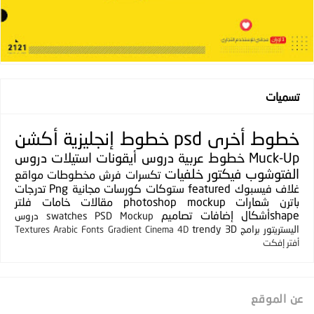
تسميات
خطوط
أخرى
psd
خطوط إنجليزية
أكشن
Muck-Up
خطوط عربية
دروس
أيقونات
استيلات
دروس
الفتوشوب
فيكتور
خلفيات
تكسرات
فرش
مخطوطات
مواقع
غلاف فيسبوك
featured
ستوكات
كورسات مجانية
Png
تدرجات
باترن
شعارات
photoshop mockup
مقالات
خامات
فلتر
shapeأشكال
إضافات
تصاميم
PSD Mockup
swatches
دروس
اليستريتور
برامج
3D
trendy
Textures
Arabic Fonts
Gradient
Cinema 4D
أفتر إفكت
عن الموقع