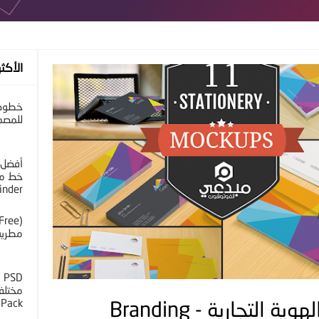
الأكثر
خطوط 
للمصم
أفضل 
خط مح
inder
مطرية 
D
 Pack
موك أب جديد عرض الهوية التجارية - Branding