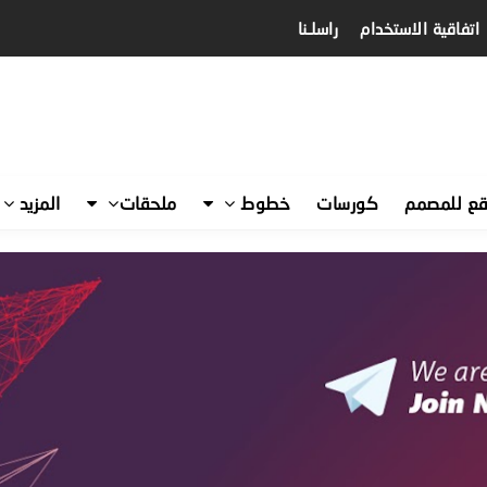
اتفاقية الاستخدام
راسلـنا
قع للمصمم
كورسات
خطوط
ملحقات
المزيد