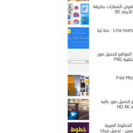
PS لعرض الشعارات بطريقة
لأبعاد 3D
Lina round thin - خط لينا
المواقع لتحميل صور
فية PNG
Free Mo
لتحميل صور عاليه
HD 
الخطوط العربية
مين - تحميل مجانا