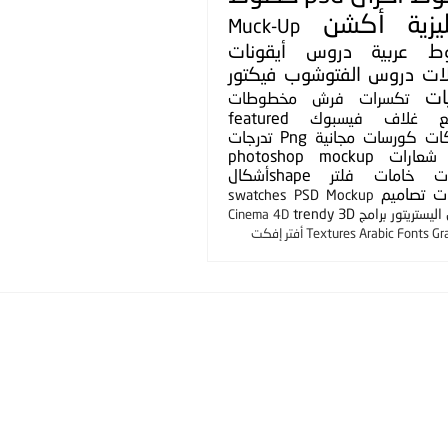
يزية
أكشن
Muck-Up
ط عربية
دروس
أيقونات
لات
دروس الفتوشوب
فيكتور
ات
تكسرات
فرش
مخطوطات
ع
غلاف فيسبوك
featured
ات
كورسات مجانية
Png
تدرجات
شعارات
photoshop mockup
ت
خامات
فلتر
shapeأشكال
ت
تصاميم
swatches
PSD Mockup
ليستريتور
برامج
3D
trendy
Cinema 4D
Gr
Arabic Fonts
Textures
أفتر إفكت