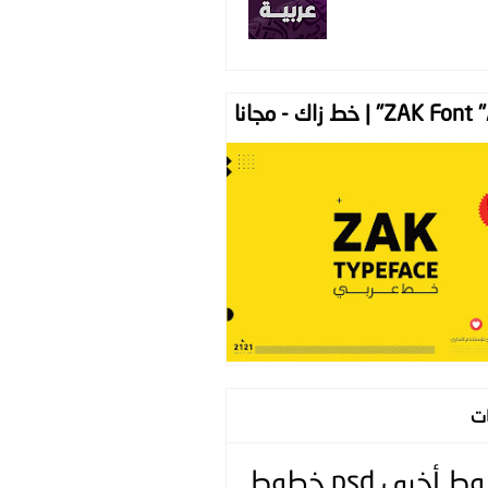
ZAK " | خط زاك - مجانا
ات
وط
أخرى
psd
خطوط