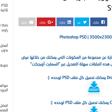
D
S
ثلاثية ا
شارك
غرد
شارك
شارك
ايميل
راوند
Photoshop PSD | 3500x2300
أفضل 
بدون خل
Branding Stationery Moc عبارة عن مجموعة من المكونات التي يمكنك من خلالها عرض
ده الملفات سهلة التعديل عبر "السمارت أوبجكت"
ckups
مواقع 
الجوده 4K
افضل 
للمصم