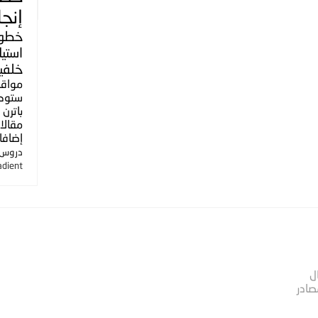
إنجل
خطو
استي
خلفي
مواق
ستوك
باترن
مقالا
إضافا
دروس ا
adient
ل
صادر