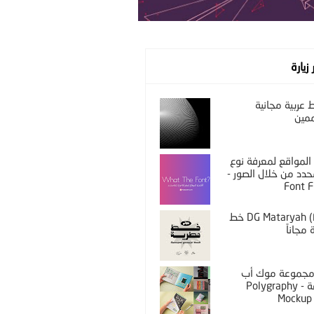
 زيارة
عربية مجانية
مين
المواقع لمعرفة نوع
دد من خلال الصور -
Font F
DG Mataryah (Free) خط
مجاناً
PS مجموعة موك أب
مختلفة - Polygraphy
Mockup