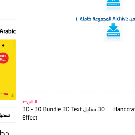
عة كاملة :)
Font "Arabic
التالي
Handcrafted Grain
30 ستايل 3D - 30 Bundle 3D Text
تسمي
Effect
خط