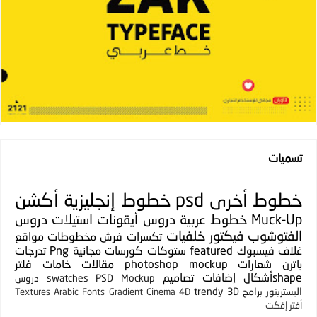
تسميات
خطوط
أخرى
psd
خطوط إنجليزية
أكشن
Muck-Up
خطوط عربية
دروس
أيقونات
استيلات
دروس
الفتوشوب
فيكتور
خلفيات
تكسرات
فرش
مخطوطات
مواقع
غلاف فيسبوك
featured
ستوكات
كورسات مجانية
Png
تدرجات
باترن
شعارات
photoshop mockup
مقالات
خامات
فلتر
shapeأشكال
إضافات
تصاميم
PSD Mockup
swatches
دروس
اليستريتور
برامج
3D
trendy
Textures
Arabic Fonts
Gradient
Cinema 4D
أفتر إفكت