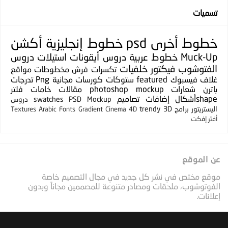
تسميات
خطوط
أخرى
psd
خطوط إنجليزية
أكشن
Muck-Up
خطوط عربية
دروس
أيقونات
استيلات
دروس
الفتوشوب
فيكتور
خلفيات
تكسرات
فرش
مخطوطات
مواقع
غلاف فيسبوك
featured
ستوكات
كورسات مجانية
Png
تدرجات
باترن
شعارات
photoshop mockup
مقالات
خامات
فلتر
shapeأشكال
إضافات
تصاميم
PSD Mockup
swatches
دروس
اليستريتور
برامج
3D
trendy
Textures
Arabic Fonts
Gradient
Cinema 4D
أفتر إفكت
عن الموقع
موقع مختص في نشر كل جديد في مجال التصميم خاصة
الفوتوشوب، ملحقات ومصادر متنوعة للمصممين مجاناً وبدون
إعلانات.