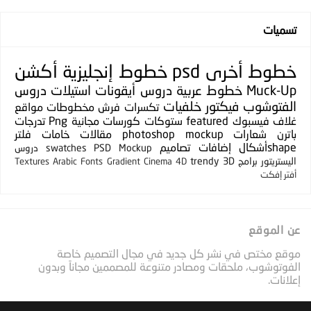
تسميات
خطوط
أخرى
psd
خطوط إنجليزية
أكشن
Muck-Up
خطوط عربية
دروس
أيقونات
استيلات
دروس
الفتوشوب
فيكتور
خلفيات
تكسرات
فرش
مخطوطات
مواقع
غلاف فيسبوك
featured
ستوكات
كورسات مجانية
Png
تدرجات
باترن
شعارات
photoshop mockup
مقالات
خامات
فلتر
shapeأشكال
إضافات
تصاميم
PSD Mockup
swatches
دروس
اليستريتور
برامج
3D
trendy
Textures
Arabic Fonts
Gradient
Cinema 4D
أفتر إفكت
عن الموقع
موقع مختص في نشر كل جديد في مجال التصميم خاصة
الفوتوشوب، ملحقات ومصادر متنوعة للمصممين مجاناً وبدون
إعلانات.