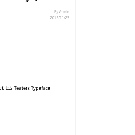
By
Admin
23‏/11‏/2015
Teaters Typeface خط لاتيني جديد يتمي بتصميم رائع شبيه بالكتابة اليديوية