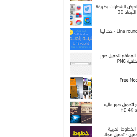
PS لعرض الشعارات بطريقة
لأبعاد 3D
Lina round thin - خط لينا
المواقع لتحميل صور
فية PNG
Free Mo
لتحميل صور عاليه
HD 
الخطوط العربية
مين - تحميل مجانا