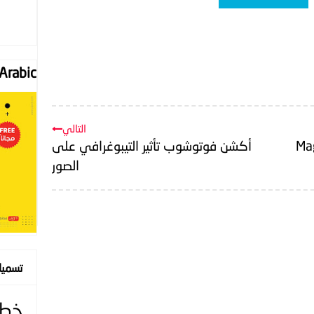
Font "Arabic
التالي
Magic S
أكشن فوتوشوب تأثير التيبوغرافي على
الصور
تسمي
خط