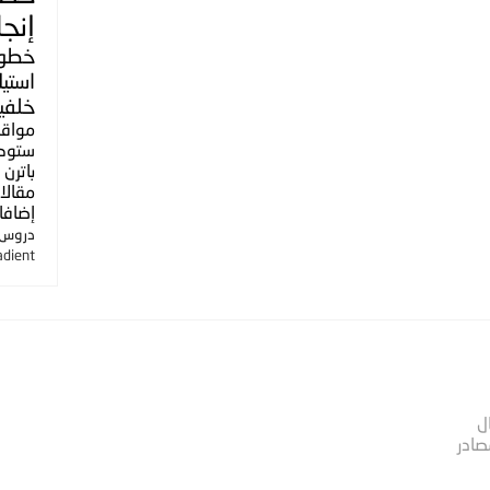
إنجل
خطو
استي
خلفي
مواق
ستوك
باترن
مقالا
إضافا
دروس ا
adient
ل
صادر