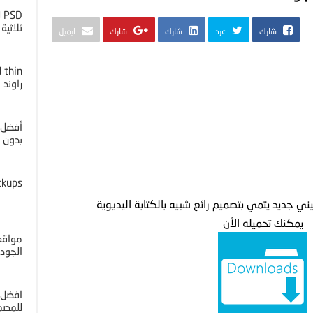
D
ثلاثية ا
شارك
غرد
شارك
شارك
ايميل
راوند
أفضل 
بدون خل
ckups
يمكنك تحميله الأن
مواقع 
الجوده 4K
افضل 
للمصم