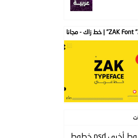
ZAK " | خط زاك - مجانا
ات
وط
أخرى
psd
خطوط