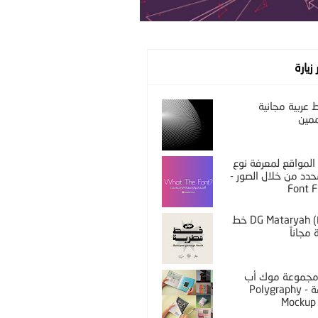
 زيارة
عربية مجانية
مين
المواقع لمعرفة نوع
دد من خلال الصور -
Font F
DG Mataryah (Free) خط
مجاناً
PS مجموعة موك أب
مختلفة - Polygraphy
Mockup