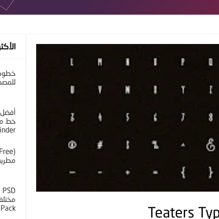
الأكثر
خطوط 
للمصم
أفضل 
خط مح
inder
مطرية 
D
 Pack