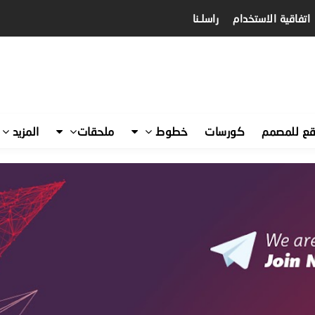
اتفاقية الاستخدام
راسلـنا
قع للمصمم
كورسات
خطوط
ملحقات
المزيد