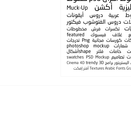
يزية
أكشن
Muck-Up
ط عربية
دروس
أيقونات
لات
دروس الفتوشوب
فيكتور
ات
تكسرات
فرش
مخطوطات
ع
غلاف فيسبوك
featured
ات
كورسات مجانية
Png
تدرجات
شعارات
photoshop mockup
ت
خامات
فلتر
shapeأشكال
ت
تصاميم
swatches
PSD Mockup
ليستريتور
برامج
3D
trendy
Cinema 4D
Gr
Arabic Fonts
Textures
أفتر إفكت