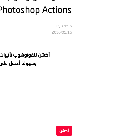
Photoshop Actions
By
Admin
16‏/01‏/2016
أكشن للفوتوشوب تأتيرات لونية إحترافية |
بسهولة أحصل على ت
أكشن