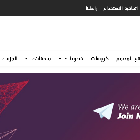
اتفاقية الاستخدام
راسلـنا
قع للمصمم
كورسات
خطوط
ملحقات
المزيد