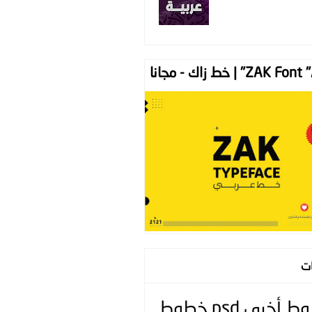
ZAK " | خط زاك - مجانا
ات
وط
أخرى
psd
خطوط