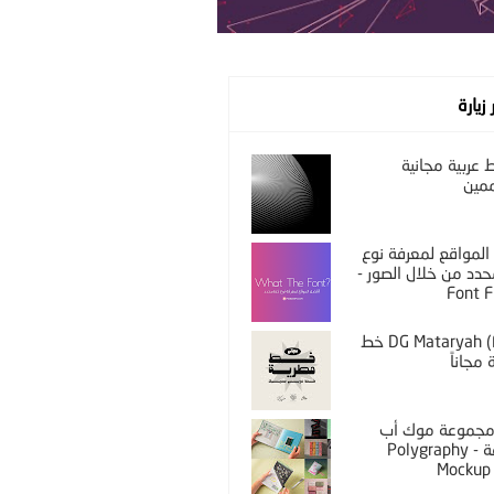
 زيارة
عربية مجانية
مين
المواقع لمعرفة نوع
دد من خلال الصور -
Font F
DG Mataryah (Free) خط
مجاناً
PS مجموعة موك أب
مختلفة - Polygraphy
Mockup