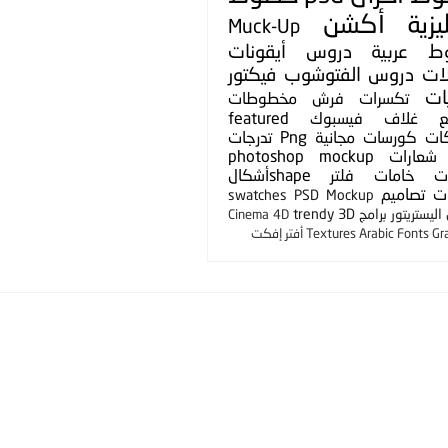
يزية
أكشن
Muck-Up
ط عربية
دروس
أيقونات
لات
دروس الفتوشوب
فيكتور
ات
تكسرات
فرش
مخطوطات
ع
غلاف فيسبوك
featured
ات
كورسات مجانية
Png
تدرجات
شعارات
photoshop mockup
ت
خامات
فلتر
shapeأشكال
ت
تصاميم
swatches
PSD Mockup
ليستريتور
برامج
3D
trendy
Cinema 4D
Gr
Arabic Fonts
Textures
أفتر إفكت