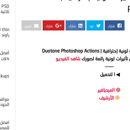
D
ثلاثية ا
شارك
غرد
شارك
شارك
ايميل
راوند
 Duotone Photoshop Actions
أفضل 
بدون خل
أتيرات لونية رائعة لصورك
شاهد الفيديو
------
◀ ا لتحميل
ckups
🔴
الميديافير
🔵
الأرشيف
مواقع 
الجوده 4K
افضل 
للمصم