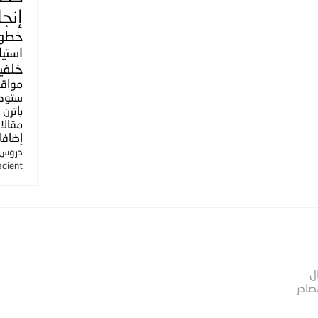
إنجل
خطو
استي
خلفي
مواق
ستوك
باترن
مقالا
إضافا
دروس ا
adient
ل
صادر