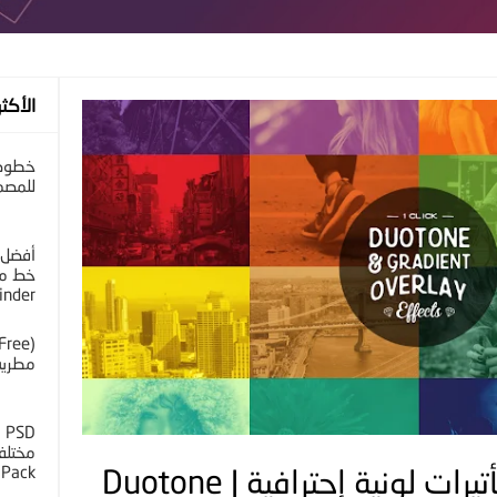
الأكثر
خطوط 
للمصم
أفضل 
خط مح
inder
مطرية 
D
 Pack
أكشن للفوتوشوب تأتيرات لونية إحترافية | Duotone