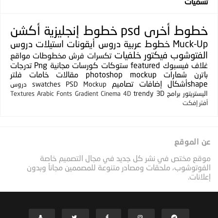
تسميات
خطوط
أخرى
psd
خطوط إنجليزية
أكشن
Muck-Up
خطوط عربية
دروس
أيقونات
استيلات
دروس
الفتوشوب
فيكتور
خلفيات
تكسرات
فرش
مخطوطات
مواقع
غلاف فيسبوك
featured
ستوكات
كورسات مجانية
Png
تدرجات
باترن
شعارات
photoshop mockup
مقالات
خامات
فلتر
shapeأشكال
إضافات
تصاميم
PSD Mockup
swatches
دروس
اليستريتور
برامج
3D
trendy
Textures
Arabic Fonts
Gradient
Cinema 4D
أفتر إفكت
عن الموقع
موقع مختص في نشر كل جديد في مجال التصميم خاصة
الفوتوشوب، ملحقات ومصادر متنوعة للمصممين مجاناً وبدون
إعلانات.