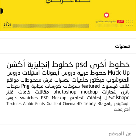
تسميات
خطوط
أخرى
psd
خطوط إنجليزية
أكشن
Muck-Up
خطوط عربية
دروس
أيقونات
استيلات
دروس
الفتوشوب
فيكتور
خلفيات
تكسرات
فرش
مخطوطات
مواقع
غلاف فيسبوك
featured
ستوكات
كورسات مجانية
Png
تدرجات
باترن
شعارات
photoshop mockup
مقالات
خامات
فلتر
shapeأشكال
إضافات
تصاميم
PSD Mockup
swatches
دروس
اليستريتور
برامج
3D
trendy
Textures
Arabic Fonts
Gradient
Cinema 4D
أفتر إفكت
عن الموقع