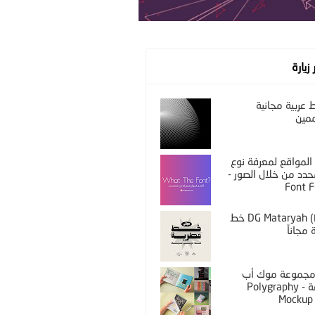
 زيارة
عربية مجانية
مين
المواقع لمعرفة نوع
دد من خلال الصور -
Font F
DG Mataryah (Free) خط
مجاناً
PS مجموعة موك أب
مختلفة - Polygraphy
Mockup