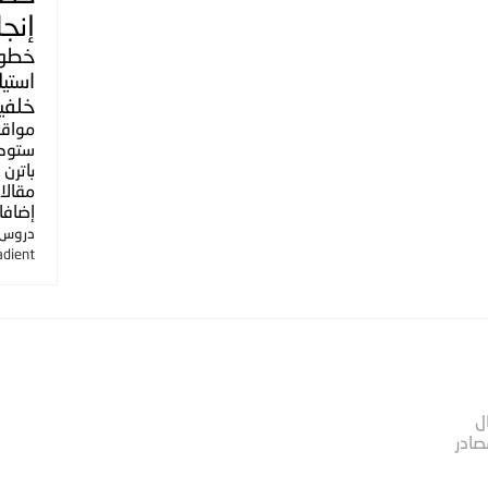
إنجل
خطو
استي
خلفي
مواق
ستوك
باترن
مقالا
إضافا
دروس ا
adient
ل
صادر