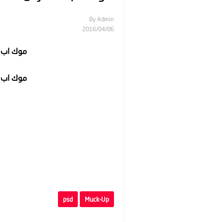
By
Admin
06‏/04‏/2016
موك اب -
موك اب -
psd
Muck-Up