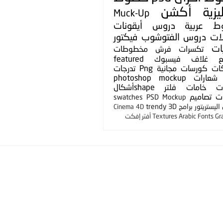
يزية
أكشن
Muck-Up
ط عربية
دروس
أيقونات
لات
دروس الفتوشوب
فيكتور
ات
تكسرات
فرش
مخطوطات
ع
غلاف فيسبوك
featured
ات
كورسات مجانية
Png
تدرجات
شعارات
photoshop mockup
ت
خامات
فلتر
shapeأشكال
ت
تصاميم
swatches
PSD Mockup
ليستريتور
برامج
3D
trendy
Cinema 4D
Gr
Arabic Fonts
Textures
أفتر إفكت