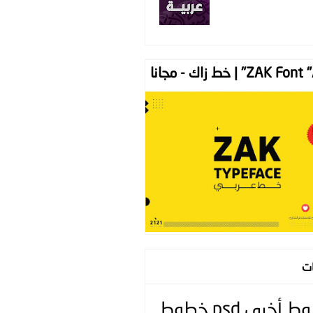
ZAK " | خط زاك - مجانا
ات
وط
أخرى
psd
خطوط