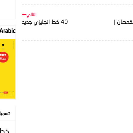
التالي
قمصان |
40 خط إنجليزي جديد
Font "Arabic
تسمي
خط