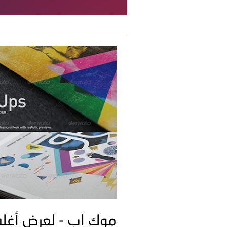
موك اب - لعرض أغلف