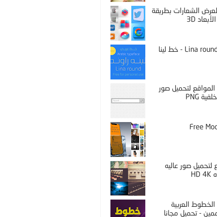
PS لعرض الشعارات بطريقة
لأبعاد 3D
Lina round thin - خط لينا
المواقع لتحميل صور
فية PNG
Free Mo
لتحميل صور عاليه
HD 
الخطوط العربية
مين - تحميل مجانا