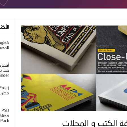
الأكثر
خطوط 
للمصم
أفضل 
خط مح
inder
مطرية 
D
 Pack
ة الكتب و المجلات