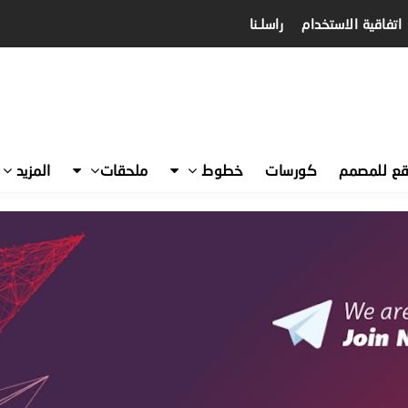
اتفاقية الاستخدام
راسلـنا
قع للمصمم
كورسات
خطوط
ملحقات
المزيد