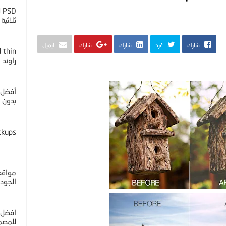
D
ثلاثية ا
شارك
غرد
شارك
شارك
ايميل
راوند
أفضل 
بدون خل
ckups
مواقع 
الجوده 4K
افضل 
للمصم