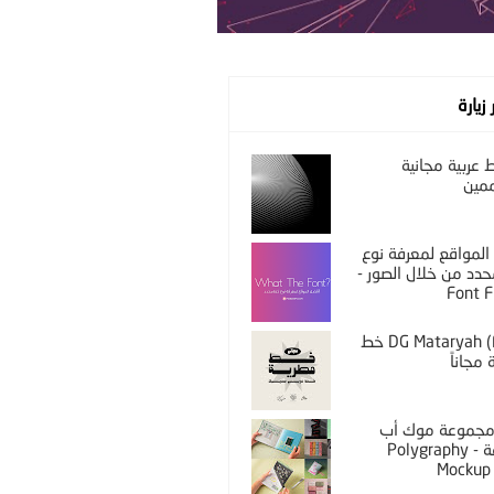
 زيارة
عربية مجانية
مين
المواقع لمعرفة نوع
دد من خلال الصور -
Font F
DG Mataryah (Free) خط
مجاناً
PS مجموعة موك أب
مختلفة - Polygraphy
Mockup