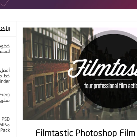
الأكثر
خطوط 
للمصم
أفضل 
خط مح
inder
مطرية 
D
 Pack
أكشن للفوتوشوب | Filmtastic Photoshop Film