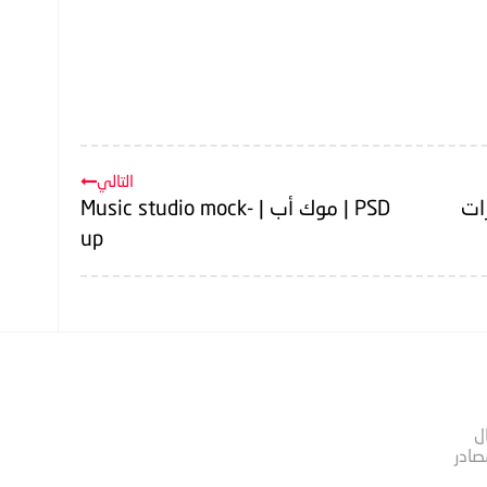
التالي
2 | تأتيرات
PSD | موك أب | Music studio mock-
up
ل
صادر