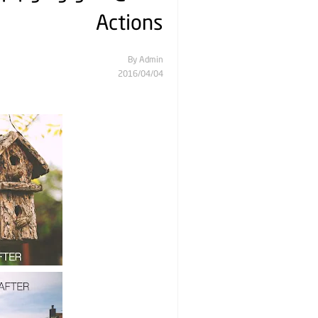
Actions
By
Admin
04‏/04‏/2016