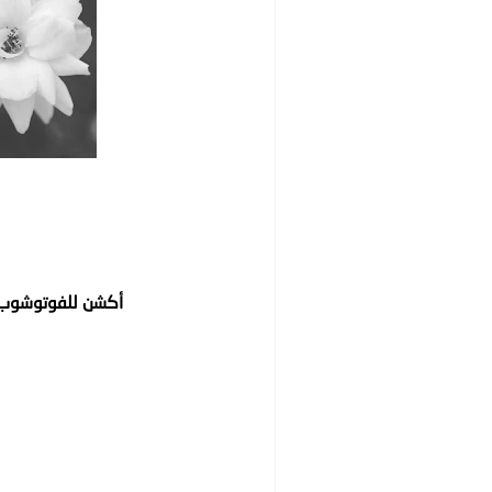
أكشن للفوتوشوب | stic Photoshop Film Actions