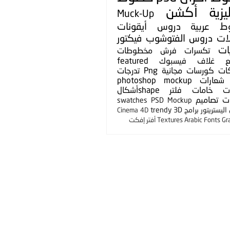
يزية
أكشن
Muck-Up
ط عربية
دروس
أيقونات
لات
دروس الفتوشوب
فيكتور
ات
تكسرات
فرش
مخطوطات
ع
غلاف فيسبوك
featured
ات
كورسات مجانية
Png
تدرجات
شعارات
photoshop mockup
ت
خامات
فلتر
shapeأشكال
ت
تصاميم
swatches
PSD Mockup
ليستريتور
برامج
3D
trendy
Cinema 4D
Gr
Arabic Fonts
Textures
أفتر إفكت