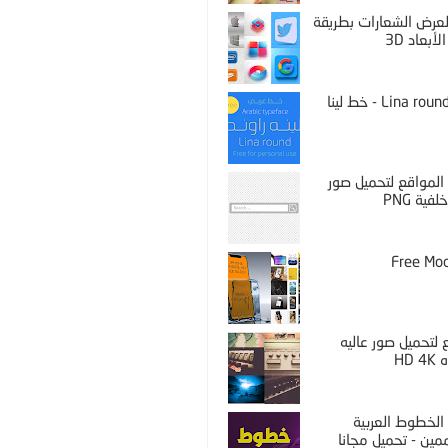
PS لعرض الشعارات بطريقة
لأبعاد 3D
Lina round thin - خط لينا
المواقع لتحميل صور
فية PNG
Free Mo
لتحميل صور عاليه
HD 
الخطوط العربية
مين - تحميل مجانا