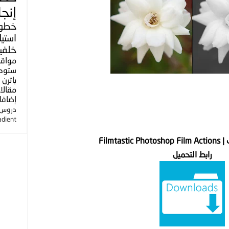
إنجل
خطو
استي
خلفي
مواق
ستوك
باترن
مقالا
إضافا
دروس ا
adient
Filmta
رابط التحميل