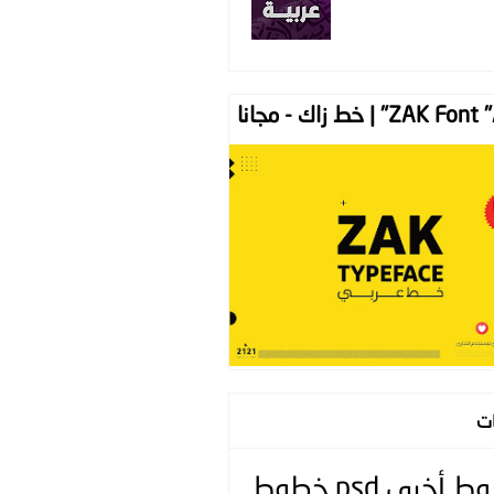
ZAK " | خط زاك - مجانا
ات
وط
أخرى
psd
خطوط