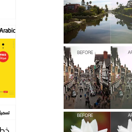
Font "Arabic
تسمي
خط