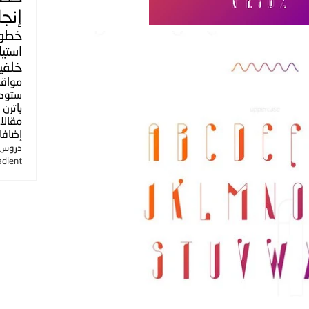
إنجل
خطو
استي
خلفي
مواق
ستوك
باترن
مقالا
إضافا
دروس ا
adient