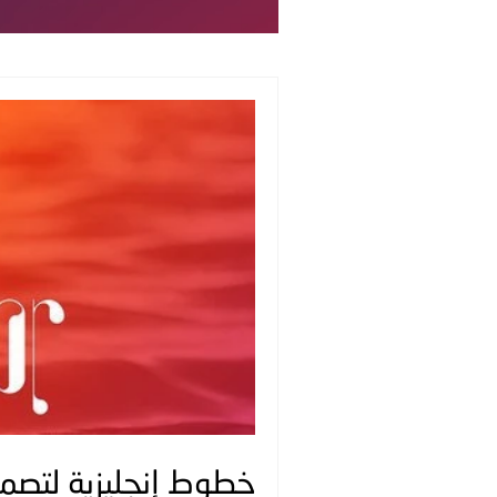
خطوط إنجليزية لتصميم | or Font