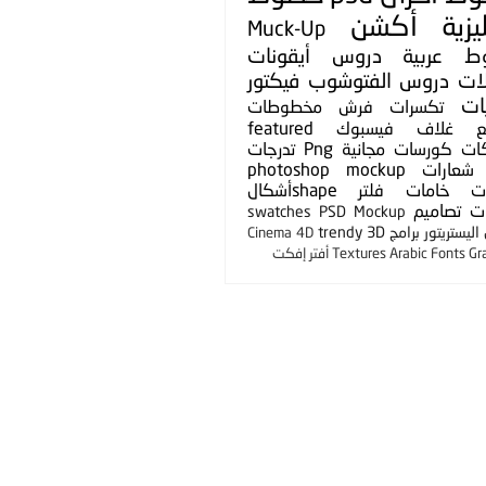
يزية
أكشن
Muck-Up
ط عربية
دروس
أيقونات
لات
دروس الفتوشوب
فيكتور
ات
تكسرات
فرش
مخطوطات
ع
غلاف فيسبوك
featured
ات
كورسات مجانية
Png
تدرجات
شعارات
photoshop mockup
ت
خامات
فلتر
shapeأشكال
ت
تصاميم
swatches
PSD Mockup
ليستريتور
برامج
3D
trendy
Cinema 4D
Gr
Arabic Fonts
Textures
أفتر إفكت