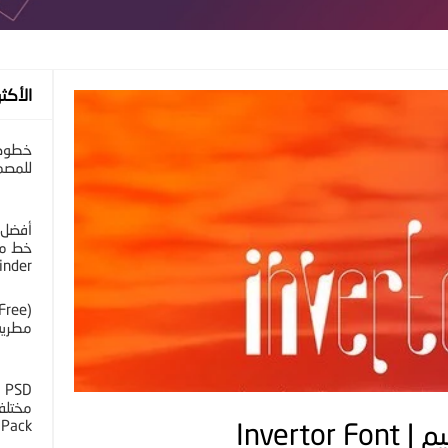
الأكثر
خطوط 
للمصم
أفضل 
خط مح
inder
مطرية 
D
 Pack
Invert