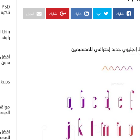
D
ثلاثية ا
شارك
غرد
شارك
شارك
ايميل
راوند
أفضل 
بدون خل
ckups
مواقع 
الجوده 4K
افضل 
للمصم