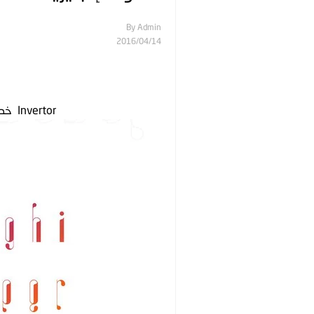
By
Admin
14‏/04‏/2016
Invertor خط إنجليزي جديد إحترافي للمصميمين