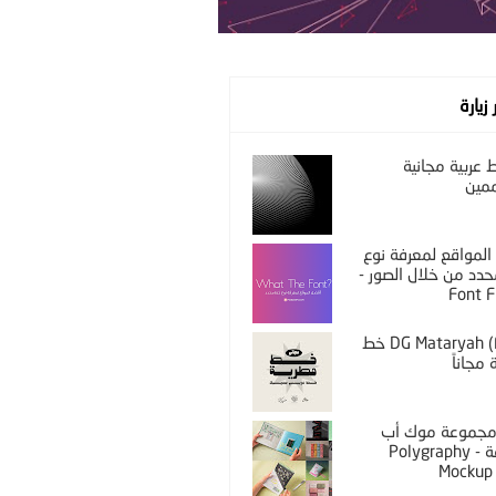
 زيارة
عربية مجانية
مين
المواقع لمعرفة نوع
دد من خلال الصور -
Font F
DG Mataryah (Free) خط
مجاناً
PS مجموعة موك أب
مختلفة - Polygraphy
Mockup