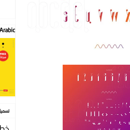
Font "Arabic
تسمي
خط