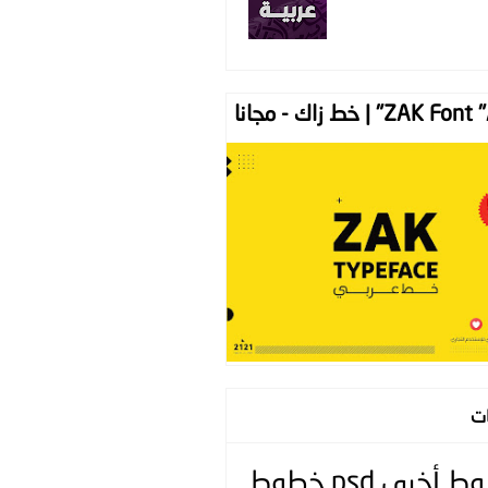
ZAK " | خط زاك - مجانا
ات
وط
أخرى
psd
خطوط