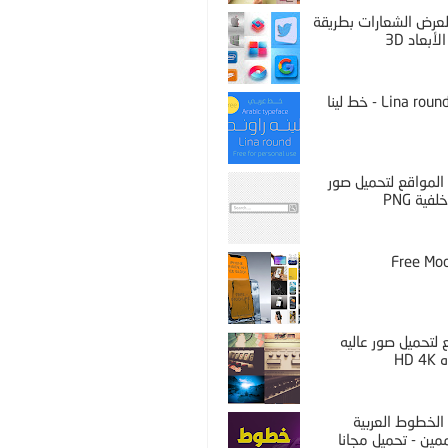
PS لعرض الشعارات بطريقة
لأبعاد 3D
Lina round thin - خط لينا
المواقع لتحميل صور
فية PNG
Free Mo
لتحميل صور عاليه
HD 
الخطوط العربية
مين - تحميل مجانا