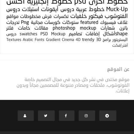
خطوط
أخرى
psd
خطوط إنجليزية
أكشن
Muck-Up
خطوط عربية
دروس
أيقونات
استيلات
دروس
الفتوشوب
فيكتور
خلفيات
تكسرات
فرش
مخطوطات
مواقع
غلاف فيسبوك
featured
ستوكات
كورسات مجانية
Png
تدرجات
باترن
شعارات
photoshop mockup
مقالات
خامات
فلتر
shapeأشكال
إضافات
تصاميم
PSD Mockup
swatches
دروس
اليستريتور
برامج
3D
trendy
Textures
Arabic Fonts
Gradient
Cinema 4D
أفتر إفكت
عن الموقع
موقع مختص في نشر كل جديد في مجال التصميم خاصة
الفوتوشوب، ملحقات ومصادر متنوعة للمصممين مجاناً وبدون
إعلانات.