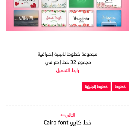
مجموعة خطوط لاتينية إحترافية
مجموع 32 خط إحترافي
رابط التحميل
خطوط
خطوط إنجليزية
التالي
خط كايرو Cairo font