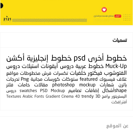
تسميات
خطوط
أخرى
psd
خطوط إنجليزية
أكشن
Muck-Up
خطوط عربية
دروس
أيقونات
استيلات
دروس
الفتوشوب
فيكتور
خلفيات
تكسرات
فرش
مخطوطات
مواقع
غلاف فيسبوك
featured
ستوكات
كورسات مجانية
Png
تدرجات
باترن
شعارات
photoshop mockup
مقالات
خامات
فلتر
shapeأشكال
إضافات
تصاميم
PSD Mockup
swatches
دروس
اليستريتور
برامج
3D
trendy
Textures
Arabic Fonts
Gradient
Cinema 4D
أفتر إفكت
عن الموقع