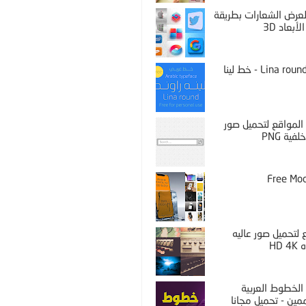
PS لعرض الشعارات بطريقة
لأبعاد 3D
Lina round thin - خط لينا
المواقع لتحميل صور
فية PNG
Free Mo
لتحميل صور عاليه
HD 
الخطوط العربية
مين - تحميل مجانا