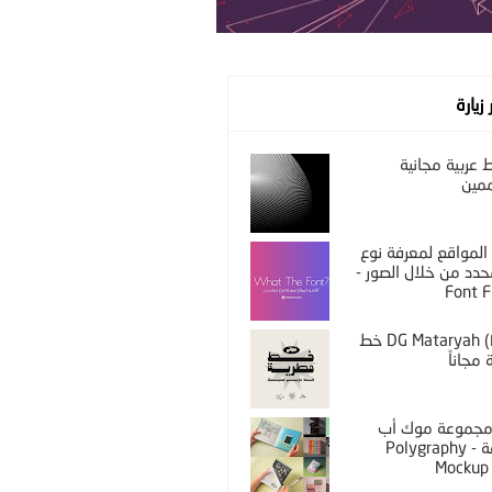
 زيارة
عربية مجانية
مين
المواقع لمعرفة نوع
دد من خلال الصور -
Font F
DG Mataryah (Free) خط
مجاناً
PS مجموعة موك أب
مختلفة - Polygraphy
Mockup