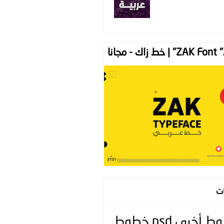
ZAK " | خط زاك - مجانا
ات
وط
أخرى
psd
خطوط