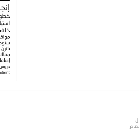
إنجل
خطو
استي
خلفي
مواق
ستوك
باترن
مقالا
إضافا
دروس ا
adient
ل
صادر