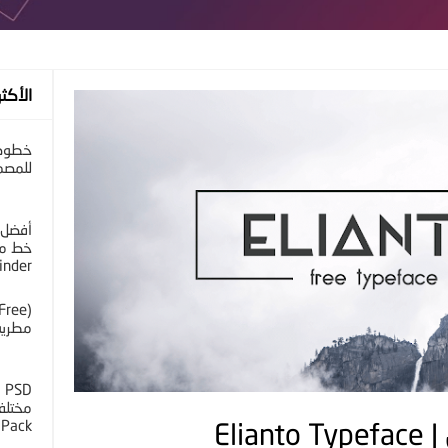
الأكثر
خطوط 
للمصم
أفضل 
خط مح
inder
مطرية 
D
 Pack
Eli