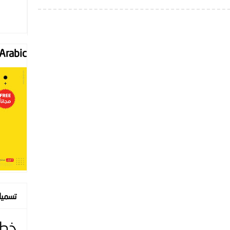
Font "Arabic
تسمي
خط