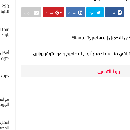
D
ثلاثية ا
شارك
غرد
شارك
شارك
ايميل
راوند
يل | Elianto Typeface
أفضل 
بدون خل
رابط التحميل
ckups
مواقع 
الجوده 4K
افضل 
للمصم