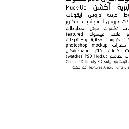
يزية
أكشن
Muck-Up
ط عربية
دروس
أيقونات
لات
دروس الفتوشوب
فيكتور
ات
تكسرات
فرش
مخطوطات
ع
غلاف فيسبوك
featured
ات
كورسات مجانية
Png
تدرجات
شعارات
photoshop mockup
ت
خامات
فلتر
shapeأشكال
ت
تصاميم
swatches
PSD Mockup
ليستريتور
برامج
3D
trendy
Cinema 4D
Gr
Arabic Fonts
Textures
أفتر إفكت