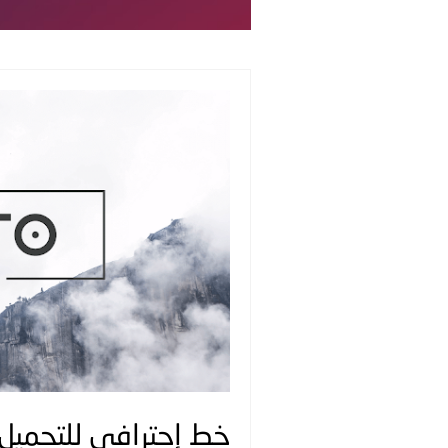
خط إحترافي للتحميل | anto Typeface