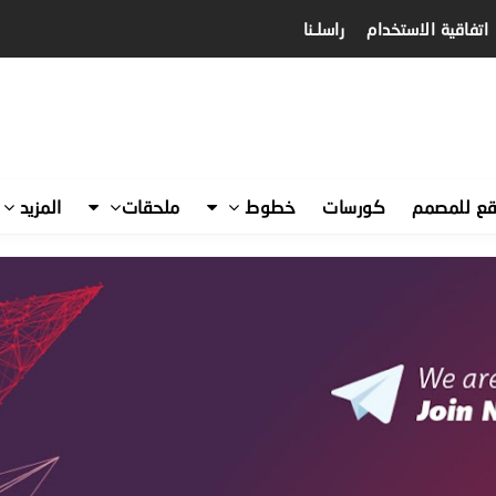
اتفاقية الاستخدام
راسلـنا
قع للمصمم
كورسات
خطوط
ملحقات
المزيد