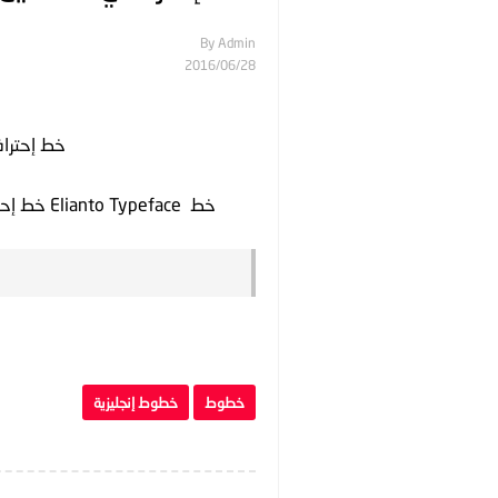
By
Admin
28‏/06‏/2016
خط إحترافي للتحم
خط Elianto Typeface خط إحترافي مناسب لجميع أنواع التصاميم وهو متوفر بوزنين
خطوط
خطوط إنجليزية