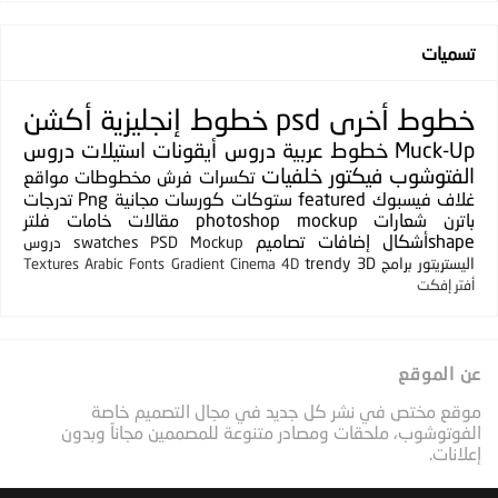
تسميات
خطوط
أخرى
psd
خطوط إنجليزية
أكشن
Muck-Up
خطوط عربية
دروس
أيقونات
استيلات
دروس
الفتوشوب
فيكتور
خلفيات
تكسرات
فرش
مخطوطات
مواقع
غلاف فيسبوك
featured
ستوكات
كورسات مجانية
Png
تدرجات
باترن
شعارات
photoshop mockup
مقالات
خامات
فلتر
shapeأشكال
إضافات
تصاميم
PSD Mockup
swatches
دروس
اليستريتور
برامج
3D
trendy
Textures
Arabic Fonts
Gradient
Cinema 4D
أفتر إفكت
عن الموقع
موقع مختص في نشر كل جديد في مجال التصميم خاصة
الفوتوشوب، ملحقات ومصادر متنوعة للمصممين مجاناً وبدون
إعلانات.