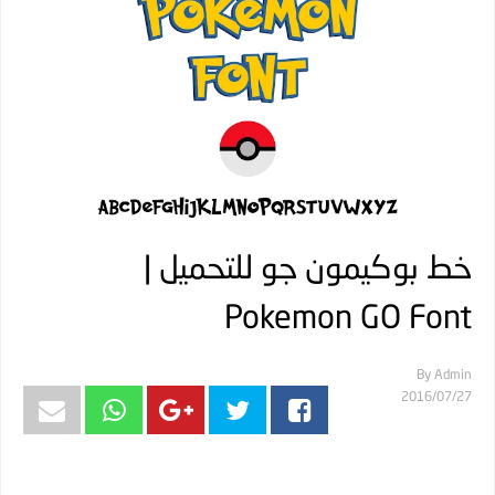
خط بوكيمون جو للتحميل |
Pokemon GO Font
By
Admin
27‏/07‏/2016