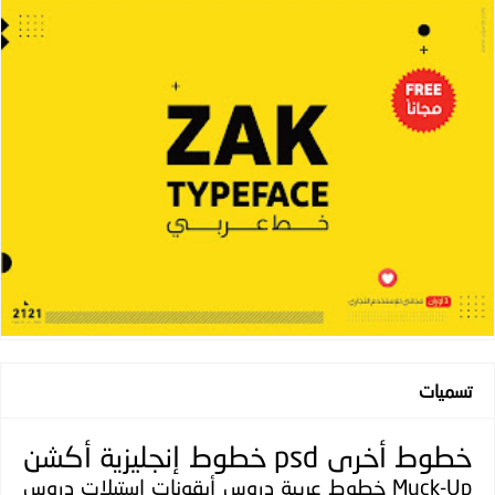
تسميات
خطوط
أخرى
psd
خطوط إنجليزية
أكشن
Muck-Up
خطوط عربية
دروس
أيقونات
استيلات
دروس