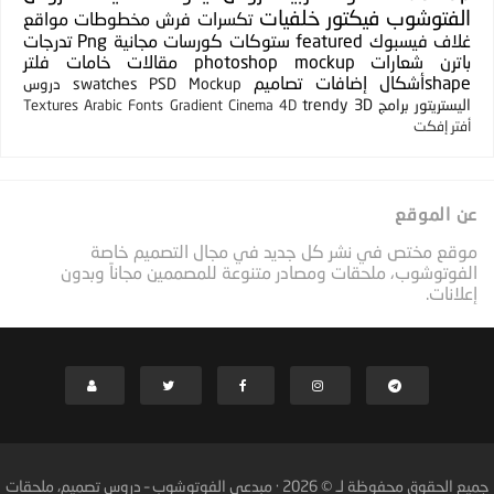
الفتوشوب
فيكتور
خلفيات
تكسرات
فرش
مخطوطات
مواقع
غلاف فيسبوك
featured
ستوكات
كورسات مجانية
Png
تدرجات
باترن
شعارات
photoshop mockup
مقالات
خامات
فلتر
shapeأشكال
إضافات
تصاميم
PSD Mockup
swatches
دروس
اليستريتور
برامج
3D
trendy
Textures
Arabic Fonts
Gradient
Cinema 4D
أفتر إفكت
عن الموقع
موقع مختص في نشر كل جديد في مجال التصميم خاصة
الفوتوشوب، ملحقات ومصادر متنوعة للمصممين مجاناً وبدون
إعلانات.
جميع الحقوق محفوظة لـ ©
2026
·
مبدعي الفوتوشوب – دروس تصميم، ملحقات