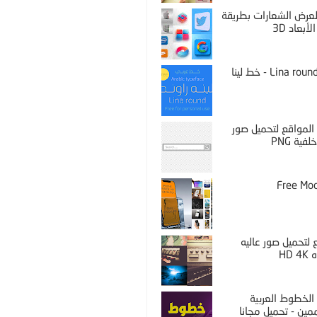
PS لعرض الشعارات بطريقة
لأبعاد 3D
Lina round thin - خط لينا
المواقع لتحميل صور
فية PNG
Free Mo
لتحميل صور عاليه
HD 
الخطوط العربية
مين - تحميل مجانا