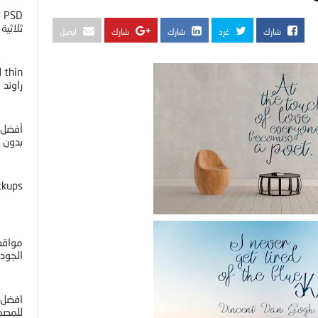
D
ثلاثية ا
شارك
غرد
شارك
شارك
ايميل
راوند
أفضل 
بدون خل
ckups
مواقع 
الجوده 4K
افضل 
للمصم