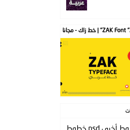
ZAK " | خط زاك - مجانا
ات
وط
أخرى
psd
خطوط