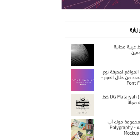
 زيارة
عربية مجانية
مين
المواقع لمعرفة نوع
دد من خلال الصور -
Font F
DG Mataryah (Free) خط
مجاناً
PS مجموعة موك أب
مختلفة - Polygraphy
Mockup