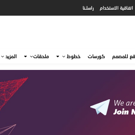
اتفاقية الاستخدام
راسلـنا
قع للمصمم
كورسات
خطوط
ملحقات
المزيد