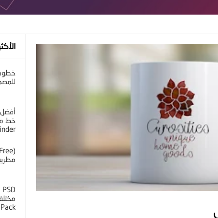
الأكثر
خطوط 
للمصم
أفضل 
خط مح
inder
مطرية 
D
 Pack