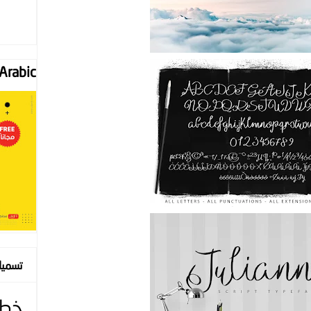
Font "Arabic
تسمي
خط