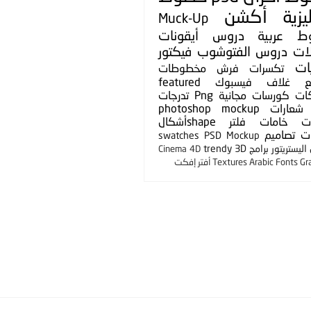
يزية
أكشن
Muck-Up
ط عربية
دروس
أيقونات
لات
دروس الفتوشوب
فيكتور
ات
تكسرات
فرش
مخطوطات
ع
غلاف فيسبوك
featured
ات
كورسات مجانية
Png
تدرجات
شعارات
photoshop mockup
ت
خامات
فلتر
shapeأشكال
ت
تصاميم
swatches
PSD Mockup
ليستريتور
برامج
3D
trendy
Cinema 4D
Gr
Arabic Fonts
Textures
أفتر إفكت