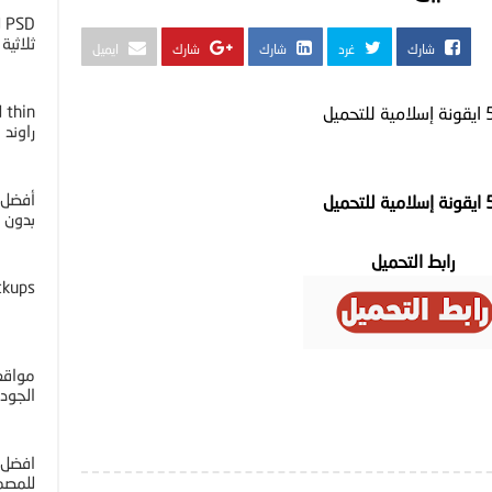
D
ثلاثية ا
شارك
غرد
شارك
شارك
ايميل
للتحميل
راوند
أفضل 
للتحميل
بدون خل
رابط التحميل
ckups
مواقع 
الجوده 4K
افضل 
للمصم