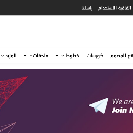
اتفاقية الاستخدام
راسلـنا
قع للمصمم
كورسات
خطوط
ملحقات
المزيد