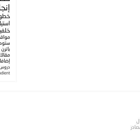
إنجل
خطو
استي
خلفي
مواق
ستوك
باترن
مقالا
إضافا
دروس ا
adient
ل
صادر