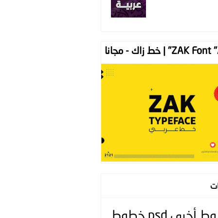
ZAK " | خط زاك - مجانا
ات
وط
أخرى
psd
خطوط