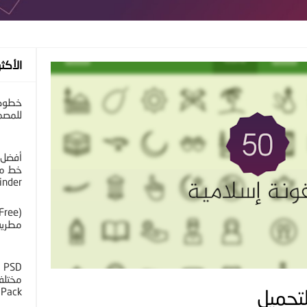
الأكثر
خطوط 
للمصم
أفضل 
خط مح
inder
مطرية 
D
 Pack