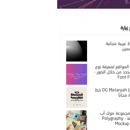
 زيارة
عربية مجانية
مين
المواقع لمعرفة نوع
دد من خلال الصور -
Font F
DG Mataryah (Free) خط
مجاناً
PS مجموعة موك أب
مختلفة - Polygraphy
Mockup