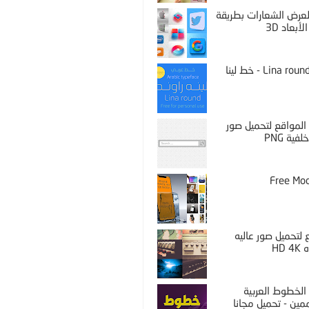
PS لعرض الشعارات بطريقة
لأبعاد 3D
Lina round thin - خط لينا
المواقع لتحميل صور
فية PNG
Free Mo
لتحميل صور عاليه
HD 
الخطوط العربية
مين - تحميل مجانا