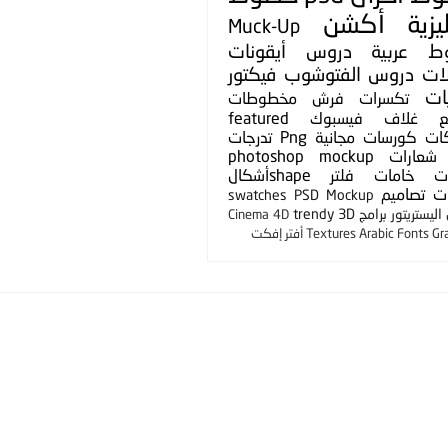
يزية
أكشن
Muck-Up
ط عربية
دروس
أيقونات
لات
دروس الفتوشوب
فيكتور
ات
تكسرات
فرش
مخطوطات
ع
غلاف فيسبوك
featured
ات
كورسات مجانية
Png
تدرجات
شعارات
photoshop mockup
ت
خامات
فلتر
shapeأشكال
ت
تصاميم
swatches
PSD Mockup
ليستريتور
برامج
3D
trendy
Cinema 4D
Gr
Arabic Fonts
Textures
أفتر إفكت