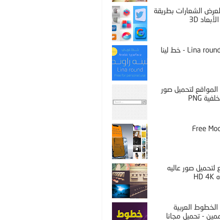
PS لعرض الشعارات بطريقة
لأبعاد 3D
Lina round thin - خط لينا
المواقع لتحميل صور
فية PNG
Free Mo
لتحميل صور عاليه
HD 
الخطوط العربية
مين - تحميل مجانا