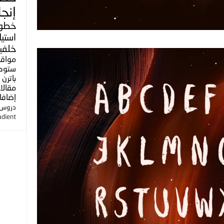
إنجل
خطو
استي
خلفي
مواق
ستوك
باترن
مقالا
إضافا
دروس ا
adient