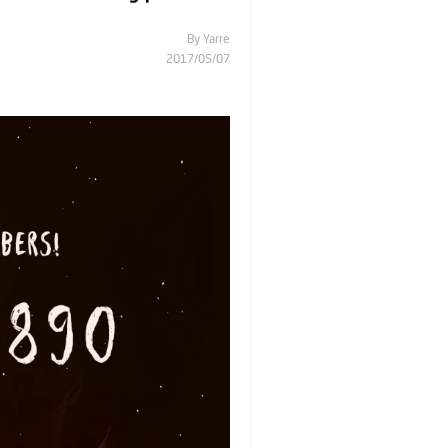
By
Yarre
07‏/05‏/2017