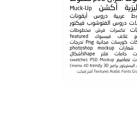
يزية
أكشن
Muck-Up
ط عربية
دروس
أيقونات
لات
دروس الفتوشوب
فيكتور
ات
تكسرات
فرش
مخطوطات
ع
غلاف فيسبوك
featured
ات
كورسات مجانية
Png
تدرجات
شعارات
photoshop mockup
ت
خامات
فلتر
shapeأشكال
ت
تصاميم
swatches
PSD Mockup
ليستريتور
برامج
3D
trendy
Cinema 4D
Gr
Arabic Fonts
Textures
أفتر إفكت