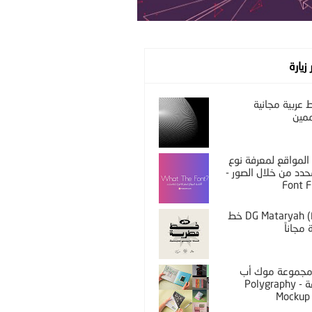
 زيارة
عربية مجانية
مين
المواقع لمعرفة نوع
دد من خلال الصور -
Font F
DG Mataryah (Free) خط
مجاناً
PS مجموعة موك أب
مختلفة - Polygraphy
Mockup