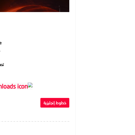
e
خ
تص
خطوط إنجليزية