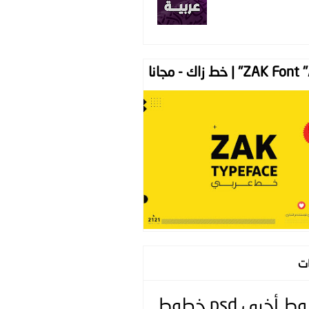
ZAK " | خط زاك - مجانا
ات
وط
أخرى
psd
خطوط