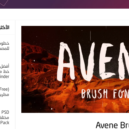
الأكثر
خطوط 
للمصم
أفضل 
خط مح
inder
مطرية 
D
 Pack
Avene Br