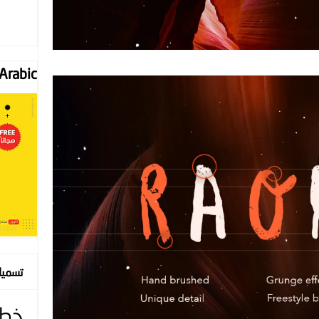
Font "Arabic
تسمي
خط