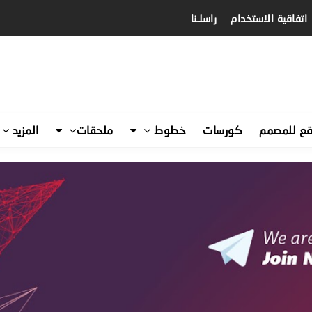
اتفاقية الاستخدام
راسلـنا
قع للمصمم
كورسات
خطوط
ملحقات
المزيد