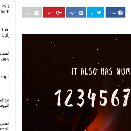
D
ثلاثية ا
شارك
غرد
شارك
شارك
ايميل
راوند
أفضل 
بدون خل
ckups
مواقع 
الجوده 4K
افضل 
للمصم