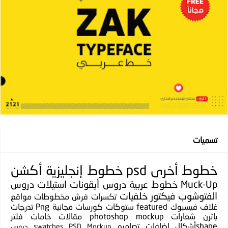
تسميات
خطوط
أخرى
psd
خطوط إنجليزية
أكشن
Muck-Up
خطوط عربية
دروس
أيقونات
استيلات
دروس
الفتوشوب
فيكتور
خلفيات
تكسرات
فرش
مخطوطات
مواقع
غلاف فيسبوك
featured
ستوكات
كورسات مجانية
Png
تدرجات
باترن
شعارات
photoshop mockup
مقالات
خامات
فلتر
shapeأشكال
إضافات
تصاميم
PSD Mockup
swatches
دروس