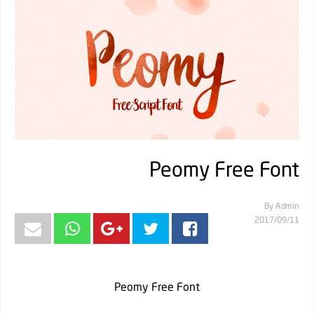
Peomy Free Font
By
Admin
11‏/09‏/2017
Peomy Free Font