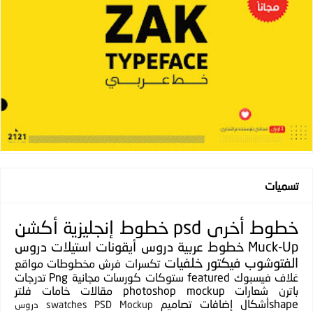
تسميات
خطوط
أخرى
psd
خطوط إنجليزية
أكشن
Muck-Up
خطوط عربية
دروس
أيقونات
استيلات
دروس
الفتوشوب
فيكتور
خلفيات
تكسرات
فرش
مخطوطات
مواقع
غلاف فيسبوك
featured
ستوكات
كورسات مجانية
Png
تدرجات
باترن
شعارات
photoshop mockup
مقالات
خامات
فلتر
shapeأشكال
إضافات
تصاميم
PSD Mockup
swatches
دروس