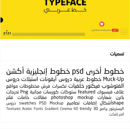
تسميات
خطوط
أخرى
psd
خطوط إنجليزية
أكشن
Muck-Up
خطوط عربية
دروس
أيقونات
استيلات
دروس
الفتوشوب
فيكتور
خلفيات
تكسرات
فرش
مخطوطات
مواقع
غلاف فيسبوك
featured
ستوكات
كورسات مجانية
Png
تدرجات
باترن
شعارات
photoshop mockup
مقالات
خامات
فلتر
shapeأشكال
إضافات
تصاميم
PSD Mockup
swatches
دروس
اليستريتور
برامج
3D
trendy
Textures
Arabic Fonts
Gradient
Cinema 4D
أفتر إفكت