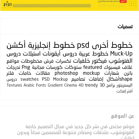
تسميات
خطوط
أخرى
psd
خطوط إنجليزية
أكشن
Muck-Up
خطوط عربية
دروس
أيقونات
استيلات
دروس
الفتوشوب
فيكتور
خلفيات
تكسرات
فرش
مخطوطات
مواقع
غلاف فيسبوك
featured
ستوكات
كورسات مجانية
Png
تدرجات
باترن
شعارات
photoshop mockup
مقالات
خامات
فلتر
shapeأشكال
إضافات
تصاميم
PSD Mockup
swatches
دروس
اليستريتور
برامج
3D
trendy
Textures
Arabic Fonts
Gradient
Cinema 4D
أفتر إفكت
عن الموقع
موقع مختص في نشر كل جديد في مجال التصميم خاصة
الفوتوشوب، ملحقات ومصادر متنوعة للمصممين مجاناً وبدون
إعلانات.