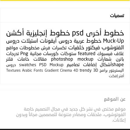
تسميات
خطوط
أخرى
psd
خطوط إنجليزية
أكشن
Muck-Up
خطوط عربية
دروس
أيقونات
استيلات
دروس
الفتوشوب
فيكتور
خلفيات
تكسرات
فرش
مخطوطات
مواقع
غلاف فيسبوك
featured
ستوكات
كورسات مجانية
Png
تدرجات
باترن
شعارات
photoshop mockup
مقالات
خامات
فلتر
shapeأشكال
إضافات
تصاميم
PSD Mockup
swatches
دروس
اليستريتور
برامج
3D
trendy
Textures
Arabic Fonts
Gradient
Cinema 4D
أفتر إفكت
عن الموقع
موقع مختص في نشر كل جديد في مجال التصميم خاصة
الفوتوشوب، ملحقات ومصادر متنوعة للمصممين مجاناً وبدون
إعلانات.