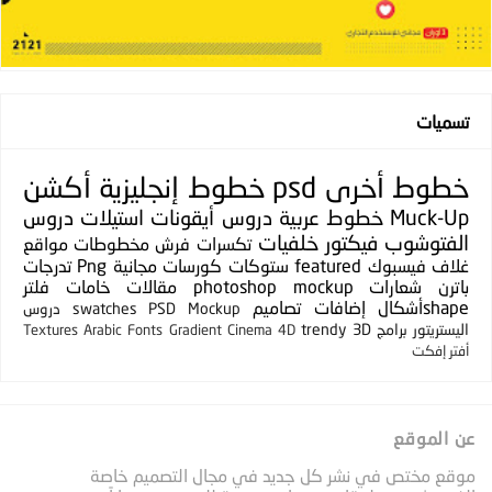
تسميات
خطوط
أخرى
psd
خطوط إنجليزية
أكشن
Muck-Up
خطوط عربية
دروس
أيقونات
استيلات
دروس
الفتوشوب
فيكتور
خلفيات
تكسرات
فرش
مخطوطات
مواقع
غلاف فيسبوك
featured
ستوكات
كورسات مجانية
Png
تدرجات
باترن
شعارات
photoshop mockup
مقالات
خامات
فلتر
shapeأشكال
إضافات
تصاميم
PSD Mockup
swatches
دروس
اليستريتور
برامج
3D
trendy
Textures
Arabic Fonts
Gradient
Cinema 4D
أفتر إفكت
عن الموقع
موقع مختص في نشر كل جديد في مجال التصميم خاصة