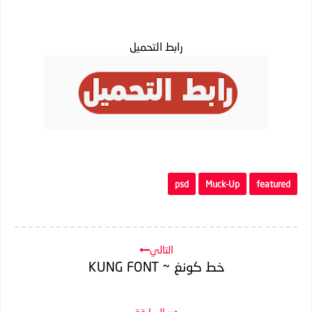
رابط التحميل
psd
Muck-Up
featured
التالي
خط كونغ ~ KUNG FONT
السابقة