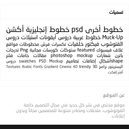
تسميات
خطوط
أخرى
psd
خطوط إنجليزية
أكشن
Muck-Up
خطوط عربية
دروس
أيقونات
استيلات
دروس
الفتوشوب
فيكتور
خلفيات
تكسرات
فرش
مخطوطات
مواقع
غلاف فيسبوك
featured
ستوكات
كورسات مجانية
Png
تدرجات
باترن
شعارات
photoshop mockup
مقالات
خامات
فلتر
shapeأشكال
إضافات
تصاميم
PSD Mockup
swatches
دروس
اليستريتور
برامج
3D
trendy
Textures
Arabic Fonts
Gradient
Cinema 4D
أفتر إفكت
عن الموقع
موقع مختص في نشر كل جديد في مجال التصميم خاصة
الفوتوشوب، ملحقات ومصادر متنوعة للمصممين مجاناً وبدون
إعلانات.