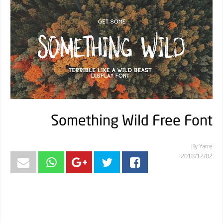
Something Wild Free Font
By
Yarre
02‏/12‏/2018