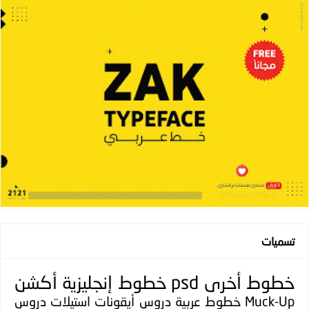
تسميات
خطوط
أخرى
psd
خطوط إنجليزية
أكشن
Muck-Up
خطوط عربية
دروس
أيقونات
استيلات
دروس