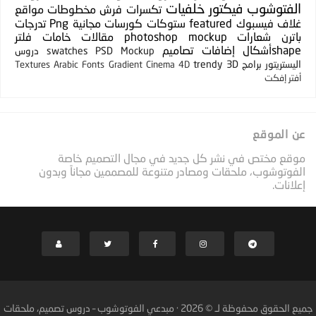
الفتوشوب
فيكتور
خلفيات
تكسرات
فرش
مخطوطات
مواقع
غلاف فيسبوك
featured
ستوكات
كورسات مجانية
Png
تدرجات
باترن
شعارات
photoshop mockup
مقالات
خامات
فلتر
shapeأشكال
إضافات
تصاميم
PSD Mockup
swatches
دروس
اليستريتور
برامج
3D
trendy
Textures
Arabic Fonts
Gradient
Cinema 4D
أفتر إفكت
عن الموقع
موقع مختص في نشر كل جديد في مجال التصميم خاصة
الفوتوشوب، ملحقات ومصادر متنوعة للمصممين مجاناً وبدون
إعلانات.
جميع الحقوق محفوظة لـ ©
2026
·
مبدعي الفوتوشوب – دروس تصميم، ملحقات