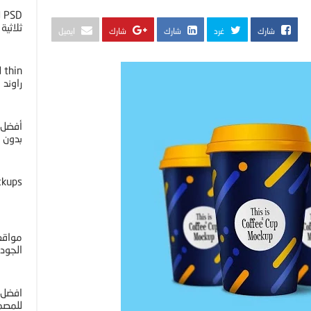
D
ثلاثية ا
شارك
غرد
شارك
شارك
ايميل
راوند
أفضل 
بدون خل
ckups
مواقع 
الجوده 4K
افضل 
للمصم