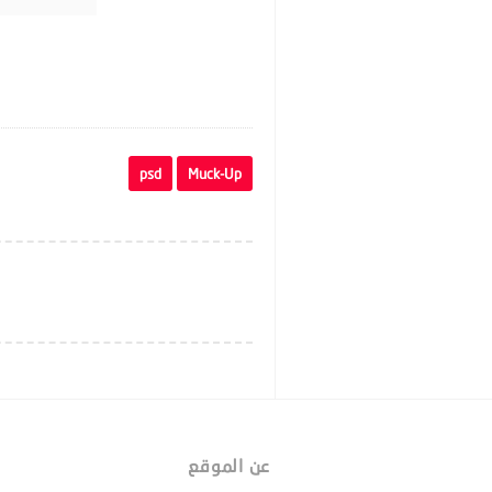
psd
Muck-Up
عن الموقع