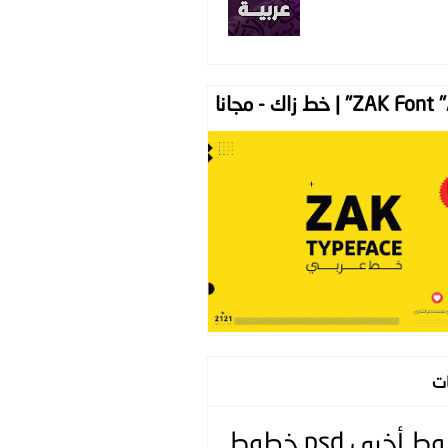
ZAK " | خط زاك - مجانا
ات
وط
أخرى
psd
خطوط