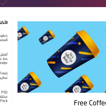
الأكثر
خطوط 
للمصم
أفضل 
خط مح
inder
مطرية 
D
 Pack
Free Coff