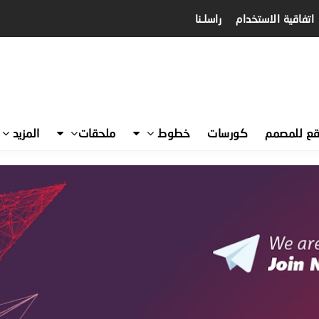
اتفاقية الاستخدام
راسلـنا
قع للمصمم
كورسات
خطوط
ملحقات
المزيد