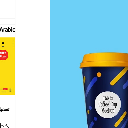
Font "Arabic
تسمي
خط