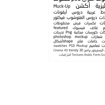
يزية
أكشن
Muck-Up
ط عربية
دروس
أيقونات
لات
دروس الفتوشوب
فيكتور
ات
تكسرات
فرش
مخطوطات
ع
غلاف فيسبوك
featured
ات
كورسات مجانية
Png
تدرجات
شعارات
photoshop mockup
ت
خامات
فلتر
shapeأشكال
ت
تصاميم
swatches
PSD Mockup
ليستريتور
برامج
3D
trendy
Cinema 4D
Gr
Arabic Fonts
Textures
أفتر إفكت