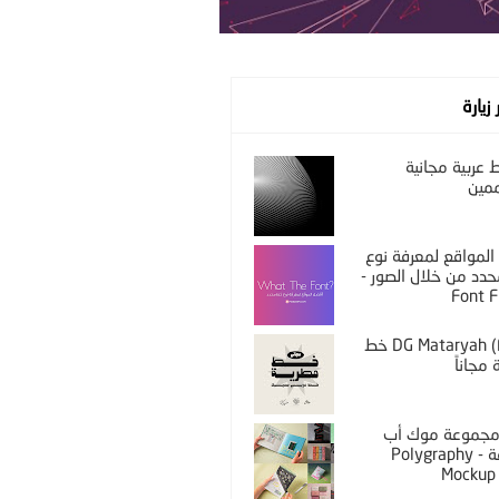
 زيارة
عربية مجانية
مين
المواقع لمعرفة نوع
دد من خلال الصور -
Font F
DG Mataryah (Free) خط
مجاناً
PS مجموعة موك أب
مختلفة - Polygraphy
Mockup