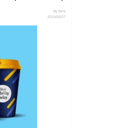
By
Yarre
27‏/03‏/2019