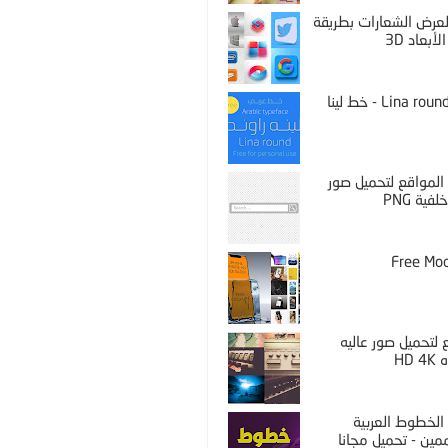
PS لعرض الشعارات بطريقة
لأبعاد 3D
Lina round thin - خط لينا
المواقع لتحميل صور
فية PNG
Free Mo
لتحميل صور عاليه
HD 
الخطوط العربية
مين - تحميل مجانا