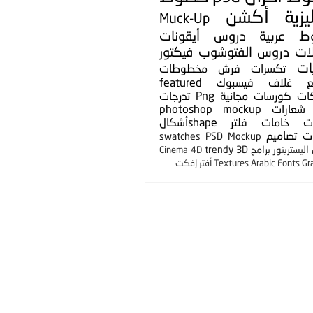
يزية
أكشن
Muck-Up
ط عربية
دروس
أيقونات
لات
دروس الفتوشوب
فيكتور
ات
تكسرات
فرش
مخطوطات
ع
غلاف فيسبوك
featured
ات
كورسات مجانية
Png
تدرجات
شعارات
photoshop mockup
ت
خامات
فلتر
shapeأشكال
ت
تصاميم
swatches
PSD Mockup
ليستريتور
برامج
3D
trendy
Cinema 4D
Gr
Arabic Fonts
Textures
أفتر إفكت