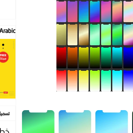
Font "Arabic
تسمي
خط