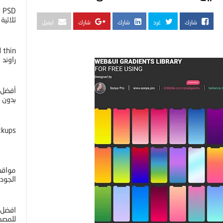
D
ثلاثية ا
شارك
غرد
شارك
شارك
ايميل
راوند
أفضل 
بدون خل
ckups
مواقع 
الجوده 4K
افضل 
للمصم