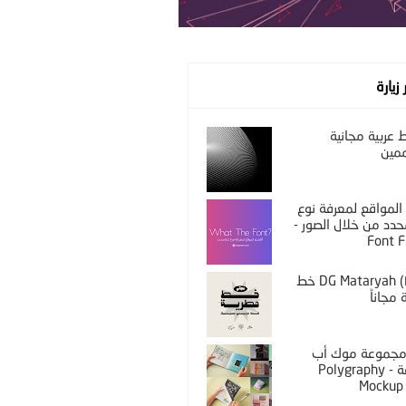
 زيارة
عربية مجانية
مين
المواقع لمعرفة نوع
دد من خلال الصور -
Font F
DG Mataryah (Free) خط
مجاناً
PS مجموعة موك أب
مختلفة - Polygraphy
Mockup