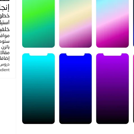
إنجل
خطو
استي
خلفي
مواق
ستوك
باترن
مقالا
إضافا
دروس ا
adient