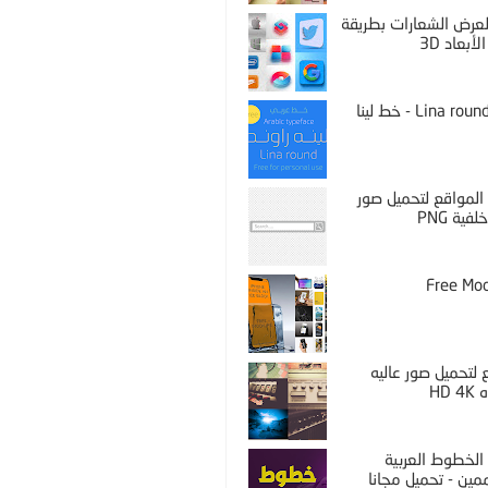
PS لعرض الشعارات بطريقة
لأبعاد 3D
Lina round thin - خط لينا
المواقع لتحميل صور
فية PNG
Free Mo
لتحميل صور عاليه
HD 
الخطوط العربية
مين - تحميل مجانا