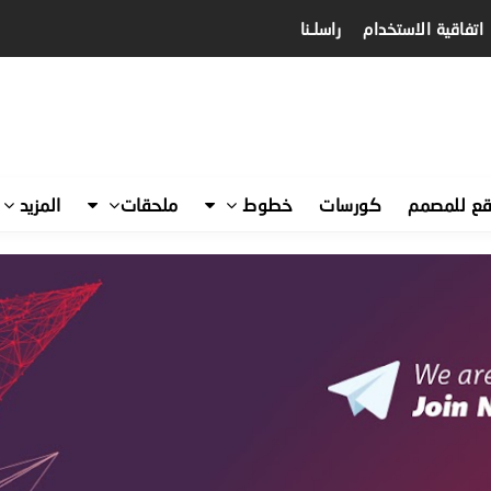
اتفاقية الاستخدام
راسلـنا
قع للمصمم
كورسات
خطوط
ملحقات
المزيد