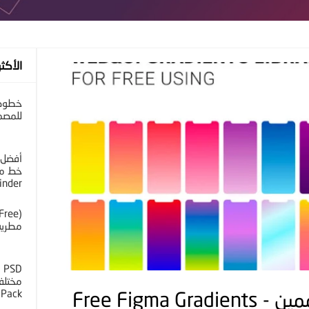
الأكثر
خطوط 
للمصم
أفضل 
خط مح
inder
مطرية 
D
 Pack