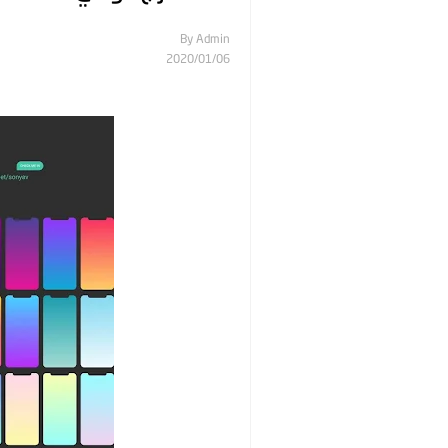
By
Admin
06‏/01‏/2020