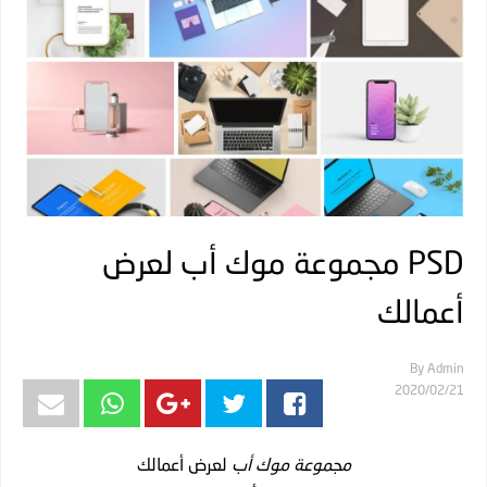
PSD مجموعة موك أب لعرض
أعمالك
By
Admin
21‏/02‏/2020
مجموعة موك أب
لعرض أعمالك