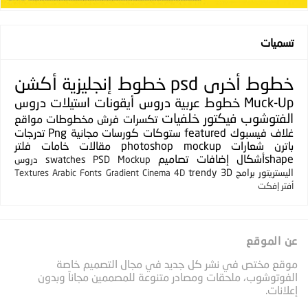
تسميات
خطوط
أخرى
psd
خطوط إنجليزية
أكشن
Muck-Up
خطوط عربية
دروس
أيقونات
استيلات
دروس
الفتوشوب
فيكتور
خلفيات
تكسرات
فرش
مخطوطات
مواقع
غلاف فيسبوك
featured
ستوكات
كورسات مجانية
Png
تدرجات
باترن
شعارات
photoshop mockup
مقالات
خامات
فلتر
shapeأشكال
إضافات
تصاميم
PSD Mockup
swatches
دروس
اليستريتور
برامج
3D
trendy
Textures
Arabic Fonts
Gradient
Cinema 4D
أفتر إفكت
عن الموقع
موقع مختص في نشر كل جديد في مجال التصميم خاصة
الفوتوشوب، ملحقات ومصادر متنوعة للمصممين مجاناً وبدون
إعلانات.